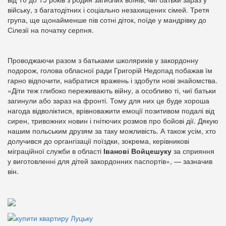
війську, з багатодітних і соціально незахищених сімей. Третя
група, ще щонайменше пів сотні діток, поїде у мандрівку до
Сілезії на початку серпня.
Проводжаючи разом з батьками школяриків у закордонну
подорож, голова обласної ради Григорій Недопад побажав їм
гарно відпочити, набратися вражень і здобути нові знайомства.
«Діти теж глибоко переживають війну, а особливо ті, чиї батьки
загинули або зараз на фронті. Тому для них це буде хороша
нагода відволіктися, врівноважити емоції позитивом подалі від
сирен, тривожних новин і гнітючих розмов про бойові дії. Дякую
нашим польським друзям за таку можливість. А також усім, хто
долучився до органгізації поїздки, зокрема, керівникові
міграційної служби в області
Іванові Войцешуку
за сприяння
у виготовленні для дітей закордонних паспортів», — зазначив
він.