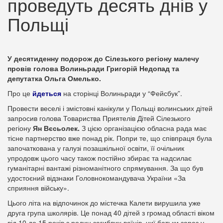
проведуть десять днів у
Польщі
У десятиденну подорож до Сілезького регіону малечу
провів голова Волиньради Григорій Недопад та
депутатка Ольга Омелько.
Про це
йдеться
на сторінці Волиньради у “Фейсбук”.
Провести веселі і змістовні канікули у Польщі волинських дітей
запросив голова Товариства Приятелів Дітей Сілезького
регіону
Ян Вєсьолек.
З цією організацією обласна рада має
тісне партнерство вже понад рік. Попри те, що співпраця була
започаткована у галузі позашкільної освіти, її очільник
упродовж цього часу також постійно збирає та надсилає
гуманітарні вантажі різноманітного спрямування. За що був
удостоєний відзнаки Головнокомандувача України «За
сприяння війську».
Цього літа на відпочинок до містечка Калети вирушила уже
друга група школярів. Це понад 40 дітей з громад області віком
від 10 до 15 років з родин загиблих воїнів, чиї батьки зараз у