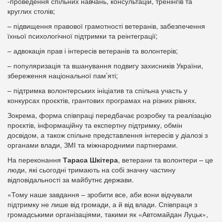
-проведення спільних навчань, консультацій, тренінгів та
круглих столів;
– підвищення правової грамотності ветеранів, забезпечення
їхньої психологічної підтримки та реінтеграції;
– адвокація прав і інтересів ветеранів та волонтерів;
– популяризація та вшанування подвигу захисників України,
збереження національної пам’яті;
– підтримка волонтерських ініціатив та спільна участь у
конкурсах проєктів, грантових програмах на різних рівнях.
Зокрема, форма співпраці передбачає розробку та реалізацію
проєктів, інформаційну та експертну підтримку, обмін
досвідом, а також спільне представлення інтересів у діалозі з
органами влади, ЗМІ та міжнародними партнерами.
На переконання
Тараса Шкітера
, ветерани та волонтери – це
люди, які сьогодні тримають на собі значну частину
відповідальності за майбутнє держави.
«Тому наше завдання – зробити все, аби вони відчували
підтримку не лише від громади, а й від влади. Співпраця з
громадськими організаціями, такими як «Автомайдан Луцьк»,