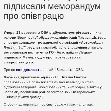
підписали меморандум
про співпрацю
Учора, 23 вересня, в ОВА відбулась зустріч заступника
голови Волинської облдержадміністрації Тараса Шкітера
з представниками громадської організації «Автомайдан
Луцьк». За її результатами обласне управління з питань
ветеранської політики та ГО «Автомайдан Луцьк»
підписали Меморандум про партнерство та
співробітництво.
Про це
повідомляють
на сайті Волинської ОВА.
Документ, представив керівник ГО
Віталій Гнатюк
,
спрямований на розвиток ефективної взаємодії у сфері
підтримки ветеранів, мобілізованих та їхніх родин, а також у
напрямку посилення ролі волонтерських і ветеранських
ініціатив у житті громади.
Сторони домовилися про співпрацю у таких напрямах: