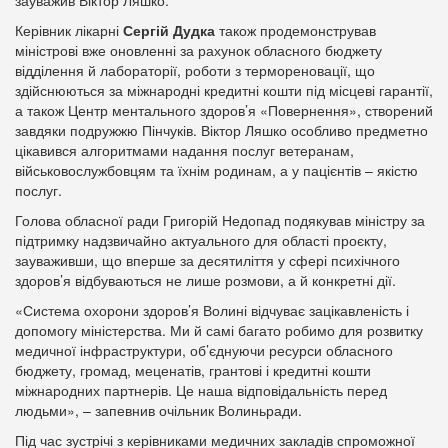
зауважив Віктор Ляшко.
Керівник лікарні
Сергій Дудка
також продемонстрував
міністрові вже оновленні за рахунок обласного бюджету
відділення й лабораторії, роботи з термореновації, що
здійснюються за міжнародні кредитні кошти під місцеві гарантії,
а також Центр ментального здоров’я «Повернення», створений
завдяки подружжю Пінчуків. Віктор Ляшко особливо предметно
цікавився алгоритмами надання послуг ветеранам,
військовослужбовцям та їхнім родинам, а у пацієнтів – якістю
послуг.
Голова обласної ради Григорій Недопад подякував міністру за
підтримку надзвичайно актуального для області проєкту,
зауваживши, що вперше за десятиліття у сфері психічного
здоров’я відбуваються не лише розмови, а й конкретні дії.
«Система охорони здоров’я Волині відчуває зацікавленість і
допомогу міністерства. Ми й самі багато робимо для розвитку
медичної інфраструктури, об’єднуючи ресурси обласного
бюджету, громад, меценатів, грантові і кредитні кошти
міжнародних партнерів. Це наша відповідальність перед
людьми», – запевнив очільник Волиньради.
Під час зустрічі з керівниками медичних закладів спроможної