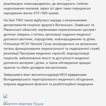
реанімацією новонароджених, де виходжують глибоко
недоношених малюків, зараз тут двоє таких передчасно
народжених вагою 470 і 600 грамів.
На базі ТМО також відбулася нарада з начальниками
департаментів охорони здоров’я Волинської, Львівської та
Рівненської областей, керівниками перинатальних центрів і
дитячих лікарень з питань організації надання медичної
допомоги вагітним, породіллям, новонародженим та дітям.
Очільниця НСЗУ Наталія Гусак зосередилася на актуальних
питань функціонування перинатальної та педіатричної служб,
реалізації Програми медичних гарантій, маршрутизації
пацієнтів, забезпечення якості та доступності медичної
допомоги матерям і дітям, а також обговорення кращих
практик та обмін досвідом між регіонами.
Завершився візит високопосадовців МОЗ відвідинами
Володимирського територіального медичного об’єднання,
зокрема відділення фізичної та реабілітаційної медицини.