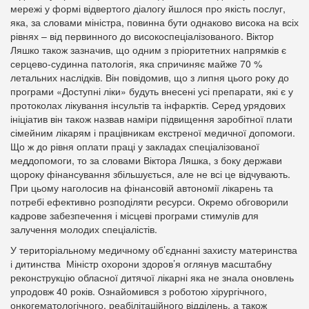
мережі у формі відвертого діалогу йшлося про якість послуг,
яка, за словами міністра, повинна бути однаково висока на всіх
рівнях – від первинного до високоспеціалізованого. Віктор
Ляшко також зазначив, що одним з пріоритетних напрямків є
серцево-судинна патологія, яка спричиняє майже 70 %
летальних наслідків. Він повідомив, що з липня цього року до
програми «Доступні ліки» будуть внесені усі препарати, які є у
протоколах лікування інсультів та інфарктів. Серед урядових
ініціатив він також назвав наміри підвищення заробітної плати
сімейним лікарям і працівникам екстреної медичної допомоги.
Що ж до рівня оплати праці у закладах спеціалізованої
меддопомоги, то за словами Віктора Ляшка, з боку держави
щороку фінансування збільшується, але не всі це відчувають.
При цьому наголосив на фінансовій автономії лікарень та
потребі ефективно розподіляти ресурси. Окремо обговорили
кадрове забезпечення і місцеві програми стимулів для
залучення молодих спеціалістів.
У територіальному медичному об’єднанні захисту материнства
і дитинства Міністр охорони здоров’я оглянув масштабну
реконструкцію обласної дитячої лікарні яка не знала оновлень
упродовж 40 років. Ознайомився з роботою хірургічного,
онкогематологічного, реабілітаційного відділень, а також