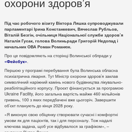
охорони здоров’я
Під час робочого візиту Віктора Ляшка супроводжували
парламентарі Ірина Констанкевич, Вячеслав Рубльов,
Віталій Безгін, очільниця Національної служби здоров’я
Наталія Гусак, голова Волиньради Григорій Недопад і
начальник ОВА Роман Романюк.
Про це повідомляють на сторінці Волинської облради у
«Фейсбук»
.
Першою у програмі перебування була Волинська обласна
психіатрична лікарня. Тут Міністр охорони здоров’я заклав
символічний наріжний камінь нового будівництва лікувально-
реабілітаційного корпусу. Проєкт фінансується за програмою
Ukraine Facility, його загальна вартість майже 460 мільйонів
гривень, 100 з яких передбачені вже цьогоріч. Завершити
об’єкт планують до кінця 2028 року.
«Я виконую свою обіцянку створювати сучасні і комфортні
умови як для пацієнтів, так і для персоналу. Тож надалі
ключова задача, щоб усе відбувалося за графіком», –