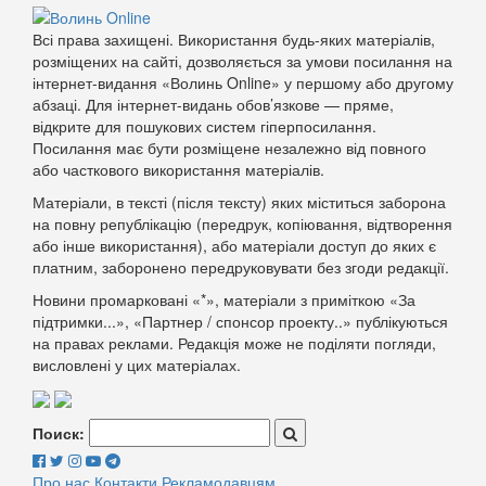
Всі права захищені. Використання будь-яких матеріалів,
розміщених на сайті, дозволяється за умови посилання на
інтернет-видання «Волинь Online» у першому або другому
абзаці. Для інтернет-видань обов’язкове — пряме,
відкрите для пошукових систем гіперпосилання.
Посилання має бути розміщене незалежно від повного
або часткового використання матеріалів.
Матеріали, в тексті (після тексту) яких міститься заборона
на повну републікацію (передрук, копіювання, відтворення
або інше використання), або матеріали доступ до яких є
платним, заборонено передруковувати без згоди редакції.
Новини промарковані «*», матеріали з приміткою «За
підтримки...», «Партнер / спонсор проекту..» публікуються
на правах реклами. Редакція може не поділяти погляди,
висловлені у цих матеріалах.
Поиск:
Про нас
Контакти
Рекламодавцям