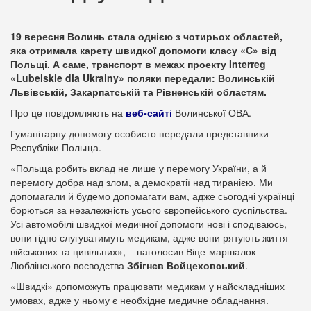
19 вересня Волинь стала однією з чотирьох областей,
яка отримала карету швидкої допомоги класу «C» від
Польщі. А саме, транспорт в межах проекту Interreg
«Lubelskie dla Ukrainy» поляки передали: Волинській
Львівській, Закарпатській та Рівненській областям.
Про це повідомляють на
веб-сайті
Волинської ОВА.
Гуманітарну допомогу особисто передали представники
Республіки Польща.
«Польща робить вклад не лише у перемогу України, а й
перемогу добра над злом, а демократії над тиранією. Ми
допомагали й будемо допомагати вам, адже сьогодні українці
борються за незалежність усього європейського суспільства.
Усі автомобілі швидкої медичної допомоги нові і сподіваюсь,
вони гідно слугуватимуть медикам, адже вони рятують життя
військових та цивільних», – наголосив Віце-маршалок
Люблінського воєводства
Збігнєв Войцеховський
.
«Швидкі» допоможуть працювати медикам у найскладніших
умовах, адже у ньому є необхідне медичне обладнання.