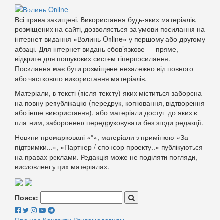
Всі права захищені. Використання будь-яких матеріалів,
розміщених на сайті, дозволяється за умови посилання на
інтернет-видання «Волинь Online» у першому або другому
абзаці. Для інтернет-видань обов’язкове — пряме,
відкрите для пошукових систем гіперпосилання.
Посилання має бути розміщене незалежно від повного
або часткового використання матеріалів.
Матеріали, в тексті (після тексту) яких міститься заборона
на повну републікацію (передрук, копіювання, відтворення
або інше використання), або матеріали доступ до яких є
платним, заборонено передруковувати без згоди редакції.
Новини промарковані «*», матеріали з приміткою «За
підтримки...», «Партнер / спонсор проекту..» публікуються
на правах реклами. Редакція може не поділяти погляди,
висловлені у цих матеріалах.
Поиск:
Про нас
Контакти
Рекламодавцям