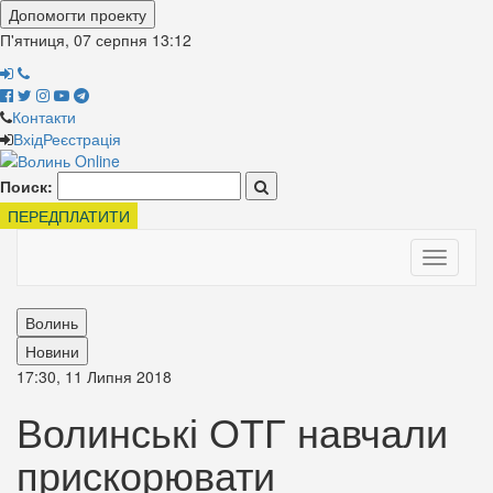
Допомогти проекту
П'ятниця, 07 серпня
13:12
Контакти
Вхід
Реєстрація
Поиск:
ПЕРЕДПЛАТИТИ
Toggle
navigati
Волинь
Новини
17:30, 11 Липня 2018
Волинські ОТГ навчали
прискорювати