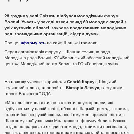
28 грудня у селі Світязь відбувся молодіжний форум
Волині. Участь у заході взяли понад 60 молодих людей з
усіх куточків області, зокрема представники молодіжних
рад, громадських організацій, лідери думок.
Про це
інформують
на сайті Шацької громади.
Серед організаторів форуму – Шацька селищна рада,
Молодіжна рада Волині, КУ «Волинський обласний молодіжний
центр», Молодіжний центр Волині та ГО «Генерація змін».
На початку учасників привітали
Сергій Карпук
, Шацький
селищний голова, та онлайн –
Вікторія Левчук
, заступниця
голови Волинської ОДА.
«Молодь повинна активно впливати на усі процеси, які
відбуваються у нашій країні, області і Шацькій громаді зокрема,
ставати їхньою рушійною силою. Тому мені приємно вітати в
Шацькому краї учасників Молодіжного форуму Волині. Бажаю
плідно попрацювати як єдина команда, отримати нові знання,
досвід, а відтак стати генераторами цікавих ідей та проєктів, які