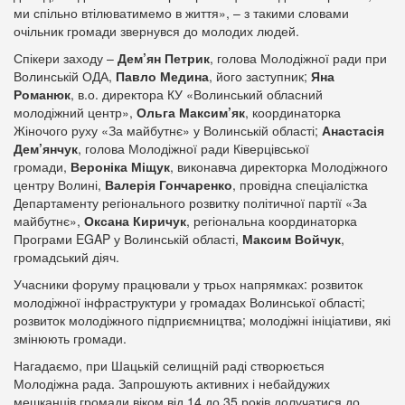
ми спільно втілюватимемо в життя», – з такими словами
очільник громади звернувся до молодих людей.
Спікери заходу –
Дем’ян Петрик
, голова Молодіжної ради при
Волинській ОДА,
Павло Медина
, його заступник;
Яна
Романюк
, в.о. директора КУ «Волинський обласний
молодіжний центр»,
Ольга Максим’як
, координаторка
Жіночого руху «За майбутнє» у Волинській області;
Анастасія
Дем’янчук
, голова Молодіжної ради Ківерцівської
громади,
Вероніка Міщук
, виконавча директорка Молодіжного
центру Волині,
Валерія Гончаренко
, провідна спеціалістка
Департаменту регіонального розвитку політичної партії «За
майбутнє»,
Оксана Киричук
, регіональна координаторка
Програми EGAP у Волинській області,
Максим Войчук
,
громадський діяч.
Учасники форуму працювали у трьох напрямках: розвиток
молодіжної інфраструктури у громадах Волинської області;
розвиток молодіжного підприємництва; молодіжні ініціативи, які
змінюють громади.
Нагадаємо, при Шацькій селищній раді створюється
Молодіжна рада. Запрошують активних і небайдужих
мешканців громади віком від 14 до 35 років долучатися до