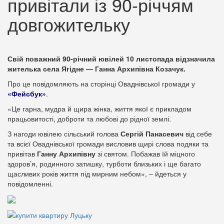
привітали із 90-річчям
довгожительку
Свій поважний 90-річний ювілей 10 листопада відзначила
жителька села Ягідне — Ганна Архипівна Козачук.
Про це повідомляють на сторінці Оваднівської громади у
«Фейсбук»
.
«Це гарна, мудра й щира жінка, життя якої є прикладом
працьовитості, доброти та любові до рідної землі.
З нагоди ювілею сільський голова
Сергій Панасевич
від себе
та всієї Оваднівської громади висловив щирі слова подяки та
привітав
Ганну Архипівну
зі святом. Побажав їй міцного
здоров’я, родинного затишку, турботи близьких і ще багато
щасливих років життя під мирним небом», – йдеться у
повідомленні.