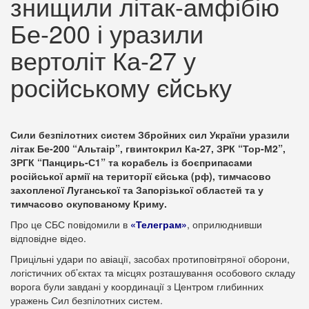
знищили літак-амфібію
Бе-200 і уразили
вертоліт Ка-27 у
російському єйську
Сили безпілотних систем Збройних сил України уразили
літак Бе-200 “Альтаір”, гвинтокрил Ка-27, ЗРК “Тор-М2”,
ЗРГК “Панцирь-С1” та корабель із боєприпасами
російської армії на території єйська (рф), тимчасово
захопленої Луганської та Запорізької областей та у
тимчасово окупованому Криму.
Про це СБС повідомили в
«Телеграм»
, оприлюднивши
відповідне відео.
Прицільні удари по авіації, засобах протиповітряної оборони,
логістичних об’єктах та місцях розташування особового складу
ворога були завдані у координації з Центром глибинних
уражень Сил безпілотних систем.