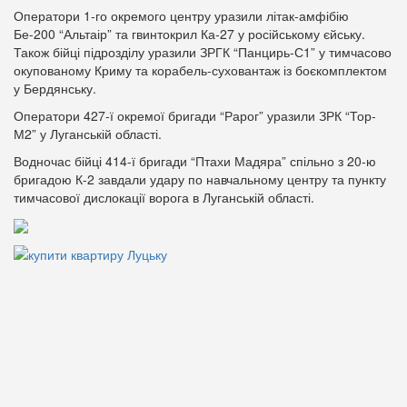
Оператори 1-го окремого центру уразили літак-амфібію
Бе-200 “Альтаір” та гвинтокрил Ка-27 у російському єйську.
Також бійці підрозділу уразили ЗРГК “Панцирь-С1” у тимчасово
окупованому Криму та корабель-суховантаж із боєкомплектом
у Бердянську.
Оператори 427-ї окремої бригади “Рарог” уразили ЗРК “Тор-
М2” у Луганській області.
Водночас бійці 414-ї бригади “Птахи Мадяра” спільно з 20-ю
бригадою К-2 завдали удару по навчальному центру та пункту
тимчасової дислокації ворога в Луганській області.