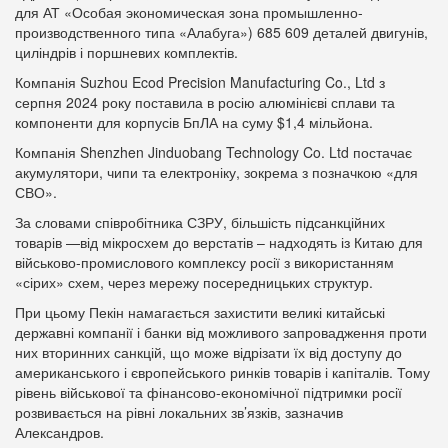
для АТ «Особая экономическая зона промышленно-
производственного типа «Алабуга») 685 609 деталей двигунів,
циліндрів і поршневих комплектів.
Компанія Suzhou Ecod Precision Manufacturing Co., Ltd з
серпня 2024 року поставила в росію алюмінієві сплави та
компоненти для корпусів БпЛА на суму $1,4 мільйона.
Компанія Shenzhen Jinduobang Technology Co. Ltd постачає
акумулятори, чипи та електроніку, зокрема з позначкою «для
СВО».
За словами співробітника СЗРУ, більшість підсанкційних
товарів —від мікросхем до верстатів – надходять із Китаю для
військово-промислового комплексу росії з використанням
«сірих» схем, через мережу посередницьких структур.
При цьому Пекін намагається захистити великі китайські
державні компанії і банки від можливого запровадження проти
них вторинних санкцій, що може відрізати їх від доступу до
американського і європейського ринків товарів і капіталів. Тому
рівень військової та фінансово-економічної підтримки росії
розвивається на рівні локальних зв’язків, зазначив
Александров.