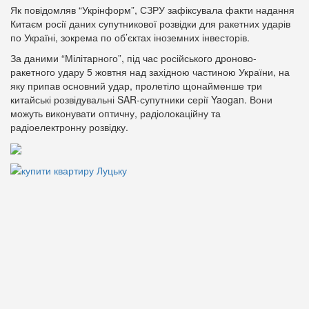
Як повідомляв “Укрінформ”, СЗРУ зафіксувала факти надання
Китаєм росії даних супутникової розвідки для ракетних ударів
по Україні, зокрема по об’єктах іноземних інвесторів.
За даними “Мілітарного”, під час російського дроново-
ракетного удару 5 жовтня над західною частиною України, на
яку припав основний удар, пролетіло щонайменше три
китайські розвідувальні SAR-супутники серії Yaogan. Вони
можуть виконувати оптичну, радіолокаційну та
радіоелектронну розвідку.