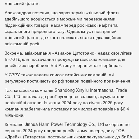
«тіньовий флот».
Александров пояснив, що зараз термін «тіньовий флот»
здебільшого асоціюється з морськими перевезеннями
підсанкційних товарів, насамперед російської нафти та
скрапленого природного газу. Однак існує і повітряний
«тіньовий флот», до якого належать літаки підсанкційних
авіакоманій росії.
Зокрема, авіакомпанія «Авиакон Цитотранс» надає свої літаки
Іл-76ТД для постачання продукції китайських компаній для
російських виробників БпЛА типу «Герань» та «Гербера».
У СЗРУ також надали список китайських компаній, які
регулярно постачають до рф товари подвійного призначення.
Так, китайська компанія Shandong Xinyilu International Trade
Co., Ltd постачає до росії вуглецеве волокно, акумулятори,
навігаційні антени. Із квітня 2024 року по січень 2025 року
компанія забезпечила поставку промислових товарів на $6,4
мільйона.
Компанія Jinhua Harin Power Technology Co., Ltd із червня по
серпень 2024 року продала російському посереднику ТОВ
«Дрейк» (Татарстан, постачальник комплектувальних до БпЛА