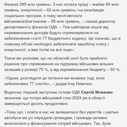
близько 285 млн гривень. З них оплата праці – майже 65 млн
гривень, енергоносії – 62 млн гривень і на реалізацію
соціальних програм, в тому числі виплати
військовозобов’язаним – 58 млн гривень, – сказав директор
департаменту фінансів ОДА. – Тож найперше кошти від
перевиконання доходів будуть спрямовуватися на
забезпечення статті 77 Бюджетного кодексу. Це означає, що в
повному об’ємі необхідно забезпечити заробітну плату і
енергоносії, а вже потім на все інше».
Також він розповів, що на обласній сесії було прийнято
рішення про спрямування на підтримку військових вільних
залишків у розмірі 75 %, а від перевиконання бюджету – 50 %.
«Однак, розглядати це питання ми можемо тоді, коли
забезпечимо 77 статтю», – додав Ігор Никитюк.
Водночас перший заступник голови ОДА
Сергій Мовенко
зазначив, що попри військовий стан 2023 рік в області
завершується досить продуктивно.
«Тому що, і освіта в нас не залишилася без укриттів, і шкільні
автобуси ми усі передали громадам, і громади активно
включилися у фінансування потреб військових. Так, були