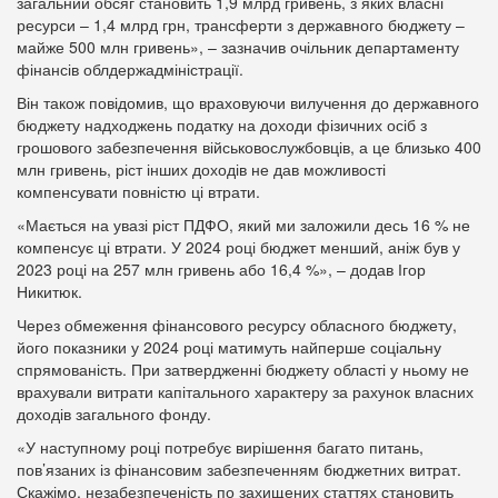
загальний обсяг становить 1,9 млрд гривень, з яких власні
ресурси – 1,4 млрд грн, трансферти з державного бюджету –
майже 500 млн гривень», – зазначив очільник департаменту
фінансів облдержадміністрації.
Він також повідомив, що враховуючи вилучення до державного
бюджету надходжень податку на доходи фізичних осіб з
грошового забезпечення військовослужбовців, а це близько 400
млн гривень, ріст інших доходів не дав можливості
компенсувати повністю ці втрати.
«Мається на увазі ріст ПДФО, який ми заложили десь 16 % не
компенсує ці втрати. У 2024 році бюджет менший, аніж був у
2023 році на 257 млн гривень або 16,4 %», – додав Ігор
Никитюк.
Через обмеження фінансового ресурсу обласного бюджету,
його показники у 2024 році матимуть найперше соціальну
спрямованість. При затвердженні бюджету області у ньому не
врахували витрати капітального характеру за рахунок власних
доходів загального фонду.
«У наступному році потребує вирішення багато питань,
пов’язаних із фінансовим забезпеченням бюджетних витрат.
Скажімо, незабезпеченість по захищених статтях становить