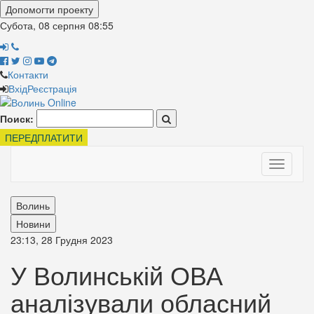
Допомогти проекту
Субота, 08 серпня
08:55
Контакти
Вхід
Реєстрація
Поиск:
ПЕРЕДПЛАТИТИ
Toggle
navigati
Волинь
Новини
23:13, 28 Грудня 2023
У Волинській ОВА
аналізували обласний