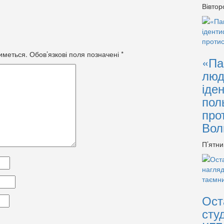
Вівтор
иметься.
Обов’язкові поля позначені
*
«Па
люд
іде
пол
про
Вол
П’ятни
Ост
сту