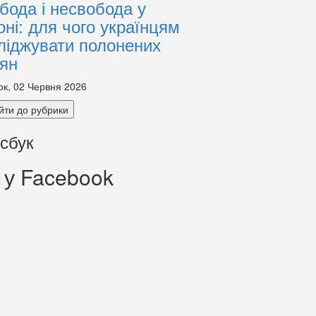
бода і несвобода у
оні: для чого українцям
ліджувати полонених
іян
ок, 02 Червня 2026
йти до рубрики
сбук
 у Facebook