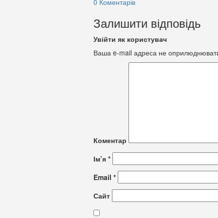
0 Коментарів
Залишити відповідь
Увійти як користувач
Ваша e-mail адреса не оприлюднюват
Коментар
Ім’я
*
Email
*
Сайт