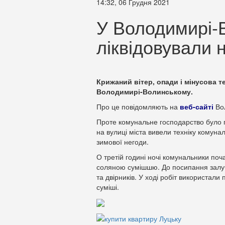
14:32, 06 Грудня 2021
У Володимирі-
ліквідовували 
Крижаний вітер, опади і мінусова 
Володимирі-Волинському.
Про це повідомляють на
веб-сайті
Вол
Проте комунальне господарство було г
на вулиці міста вивели техніку комунал
зимової негоди.
О третій годині ночі комунальники поч
соляною сумішшю. До посипання залуч
та двірників. У ході робіт використали
суміші.