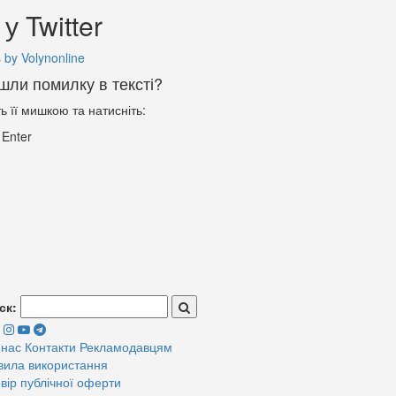
у Twitter
 by Volynonline
шли помилку в тексті?
ть її мишкою та натисніть:
+
Enter
ск:
 нас
Контакти
Рекламодавцям
вила використання
вір публічної оферти