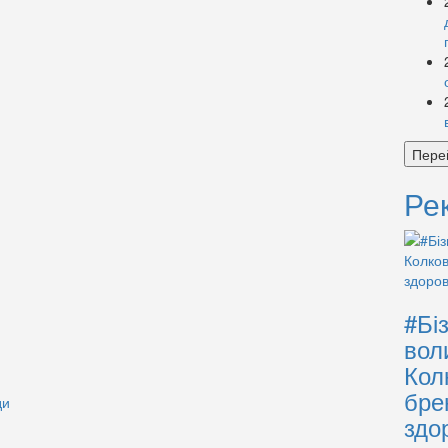
Пере
Ре
#Бі
вол
Кол
бре
ди
здо