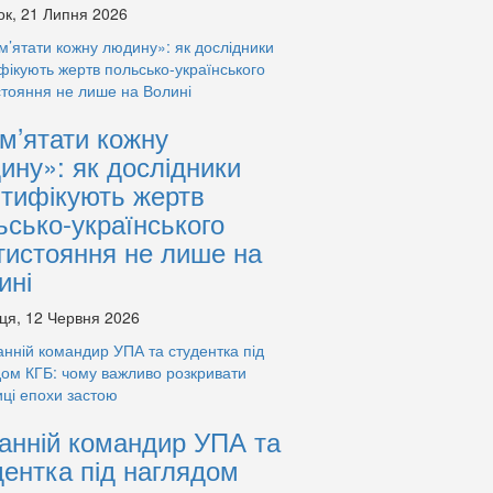
ок, 21 Липня 2026
м’ятати кожну
ину»: як дослідники
нтифікують жертв
ьсько-українського
тистояння не лише на
ині
ця, 12 Червня 2026
анній командир УПА та
дентка під наглядом