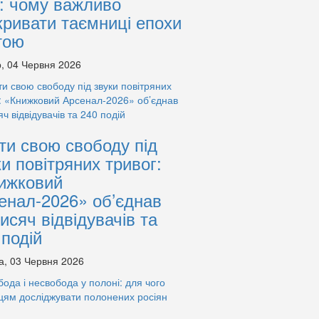
: чому важливо
кривати таємниці епохи
тою
, 04 Червня 2026
ти свою свободу під
ки повітряних тривог:
ижковий
енал-2026» об’єднав
тисяч відвідувачів та
 подій
а, 03 Червня 2026