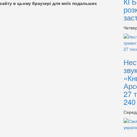
КГБ
су сайту в цьому браузері для моїх подальших
роз
зас
Четвер
Нес
зву
«Кн
Арс
27 
240
Серед