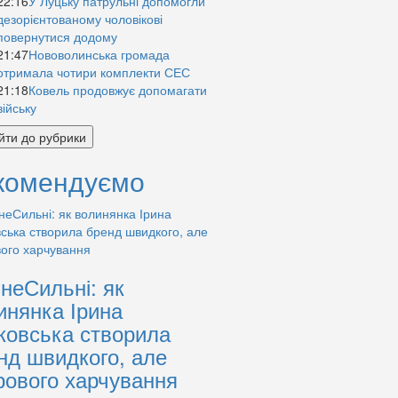
22:16
У Луцьку патрульні допомогли
дезорієнтованому чоловікові
повернутися додому
21:47
Нововолинська громада
отримала чотири комплекти СЕС
21:18
Ковель продовжує допомагати
війську
йти до рубрики
комендуємо
знеСильні: як
инянка Ірина
ковська створила
нд швидкого, але
рового харчування