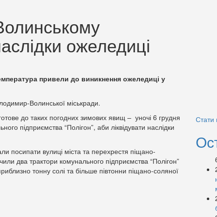
Волинському
наслідки ожеледиці
температура привели до виникнення ожеледиці у
одимир-Волинської міськради.
отове до таких погодних зимових явищ – уночі 6 грудня
Стати
ьного підприємства “Полігон”, аби ліквідувати наслідки
Ос
али посипати вулиці міста та перехрестя піщано-
или два трактори комунального підприємства “Полігон”
 приблизно тонну солі та більше півтонни піщано-соляної