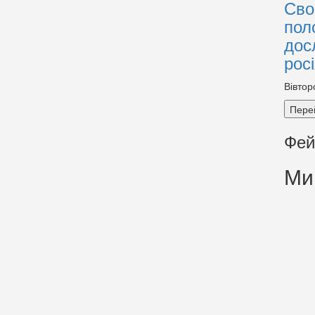
Сво
пол
дос
рос
Вівтор
Пере
Фей
Ми