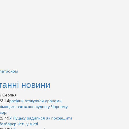
 патроном
танні новини
6 Серпня
23:14
росіяни атакували дронами
німецьке вантажне судно у Чорному
морі
22:45
У Луцьку радилися як покращити
безбарєрність у місті