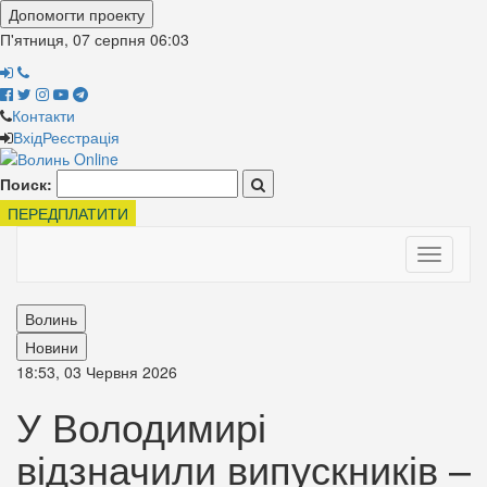
Допомогти проекту
П'ятниця, 07 серпня
06:03
Контакти
Вхід
Реєстрація
Поиск:
ПЕРЕДПЛАТИТИ
Toggle
navigati
Волинь
Новини
18:53, 03 Червня 2026
У Володимирі
відзначили випускників –