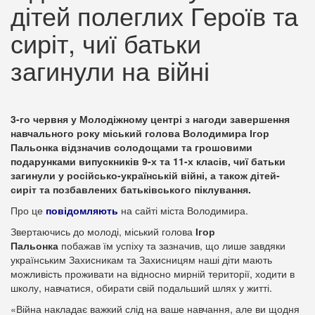
дітей полеглих Героїв та
сиріт, чиї батьки
загинули на війні
3-го червня у Молодіжному центрі з нагоди завершення
навчального року міський голова Володимира Ігор
Пальонка відзначив солодощами та грошовими
подарунками випускників 9-х та 11-х класів, чиї батьки
загинули у російсько-українській війні, а також дітей-
сиріт та позбавлених батьківського піклування.
Про це
повідомляють
на сайті міста Володимира.
Звертаючись до молоді, міський голова
Ігор
Пальонка
побажав їм успіху та зазначив, що лише завдяки
українським Захисникам та Захисницям наші діти мають
можливість проживати на відносно мирній території, ходити в
школу, навчатися, обирати свій подальший шлях у житті.
«Війна накладає важкий слід на ваше навчання, але ви щодня