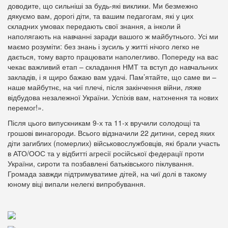
доводите, що сильніші за будь-які виклики. Ми безмежно
дякуємо вам, дорогі діти, та вашим педагогам, які у цих
складних умовах передають свої знання, а інколи й
наполягають на навчанні заради вашого ж майбутнього. Усі ми
маємо розуміти: без знань і зусиль у житті нічого легко не
дається, тому варто працювати наполегливо. Попереду на вас
чекає важливий етап – складання НМТ та вступ до навчальних
закладів, і я щиро бажаю вам удачі. Пам’ятайте, що саме ви –
наше майбутнє, на чиї плечі, після закінчення війни, ляже
відбудова незалежної України. Успіхів вам, натхнення та нових
перемог!».
Після цього випускникам 9-х та 11-х вручили солодощі та
грошові винагороди. Всього відзначили 22 дитини, серед яких
діти загиблих (померлих) військовослужбовців, які брали участь
в АТО/ООС та у відбитті агресії російської федерації проти
України, сироти та позбавлені батьківського піклування.
Громада завжди підтримуватиме дітей, на чиї долі в такому
юному віці випали нелегкі випробування.