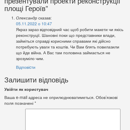
презентували проекти реконструкції
площі Героїв”
Олександр
сказав:
05.11.2022 о 10:47
Якраз зараз відповідний час щоб робити макети чи якісь
реконструції. Шановні поки що представники влади,
займіться справді корисними справами які дійсно
потребують уваги та коштів. Чи Вам блять повилазили
що йде війна. А Вас там половина займається не
зрозуміло чим.
Відповіcти
Залишити відповідь
Увійти як користувач
Ваша e-mail адреса не оприлюднюватиметься.
Обов’язкові
поля позначені
*