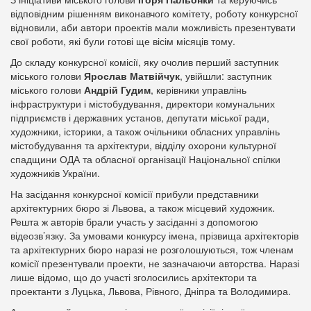
відповідним рішенням виконавчого комітету, роботу конкурсної
відновили, аби автори проектів мали можливість презентувати
свої роботи, які були готові ще вісім місяців тому.
До складу конкурсної комісії, яку очолив перший заступник
міського голови
Ярослав Матвійчук
, увійшли: заступник
міського голови
Андрій Гудим
, керівники управлінь
інфраструктури і містобудування, директори комунальних
підприємств і державних установ, депутати міської ради,
художники, історики, а також очільники обласних управлінь
містобудування та архітектури, відділу охорони культурної
спадщини ОДА та обласної організації Національної спілки
художників України.
На засідання конкурсної комісії прибули представники
архітектурних бюро зі Львова, а також місцевий художник.
Решта ж авторів брали участь у засіданні з допомогою
відеозв’язку. За умовами конкурсу імена, прізвища архітекторів
та архітектурних бюро наразі не розголошуються, тож членам
комісії презентували проекти, не зазначаючи авторства. Наразі
лише відомо, що до участі зголосились архітектори та
проектанти з Луцька, Львова, Рівного, Дніпра та Володимира.