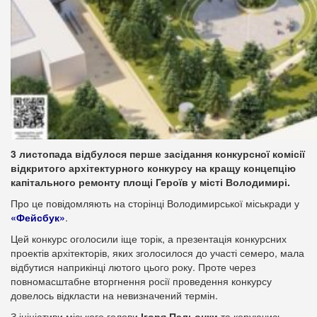
3 листопада відбулося перше засідання конкурсної комісії
відкритого архітектурного конкурсу на кращу концепцію
капітального ремонту площі Героїв у місті Володимирі.
Про це повідомляють на сторінці Володимирської міськради у
«Фейсбук»
.
Цей конкурс оголосили іще торік, а презентація конкурсних
проектів архітекторів, яких зголосилося до участі семеро, мала
відбутися наприкінці лютого цього року. Проте через
повномасштабне вторгнення росії проведення конкурсу
довелось відкласти на невизначений термін.
З ініціативи міського голови
Ігоря Пальонки
та керуючись