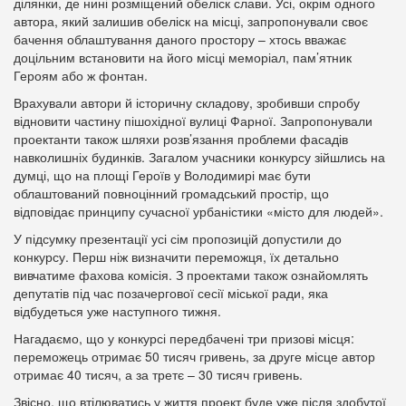
ділянки, де нині розміщений обеліск слави. Усі, окрім одного
автора, який залишив обеліск на місці, запропонували своє
бачення облаштування даного простору – хтось вважає
доцільним встановити на його місці меморіал, пам’ятник
Героям або ж фонтан.
Врахували автори й історичну складову, зробивши спробу
відновити частину пішохідної вулиці Фарної. Запропонували
проектанти також шляхи розв’язання проблеми фасадів
навколишніх будинків. Загалом учасники конкурсу зійшлись на
думці, що на площі Героїв у Володимирі має бути
облаштований повноцінний громадський простір, що
відповідає принципу сучасної урбаністики «місто для людей».
У підсумку презентації усі сім пропозицій допустили до
конкурсу. Перш ніж визначити переможця, їх детально
вивчатиме фахова комісія. З проектами також ознайомлять
депутатів під час позачергової сесії міської ради, яка
відбудеться уже наступного тижня.
Нагадаємо, що у конкурсі передбачені три призові місця:
переможець отримає 50 тисяч гривень, за друге місце автор
отримає 40 тисяч, а за третє – 30 тисяч гривень.
Звісно, що втілюватись у життя проект буде уже після здобутої