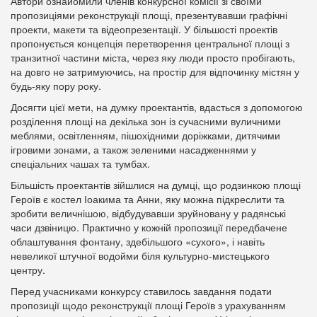
Автори ознайомили членів конкурсної комісії зі своїми
пропозиціями реконструкції площі, презентувавши графічні
проекти, макети та відеопрезентації. У більшості проектів
пропонується концепція перетворення центральної площі з
транзитної частини міста, через яку люди просто пробігають,
на довго не затримуючись, на простір для відпочинку містян у
будь-яку пору року.
Досягти цієї мети, на думку проектантів, вдасться з допомогою
розділення площі на декілька зон із сучасними вуличними
меблями, освітленням, пішохідними доріжками, дитячими
ігровими зонами, а також зеленими насадженнями у
спеціальних чашах та тумбах.
Більшість проектантів зійшлися на думці, що родзинкою площі
Героїв є костел Іоакима та Анни, яку можна підкреслити та
зробити величнішою, відбудувавши зруйновану у радянські
часи дзвіницю. Практично у кожній пропозиції передбачене
облаштування фонтану, здебільшого «сухого», і навіть
невеликої штучної водойми біля культурно-мистецького
центру.
Перед учасниками конкурсу ставилось завдання подати
пропозиції щодо реконструкції площі Героїв з урахуванням