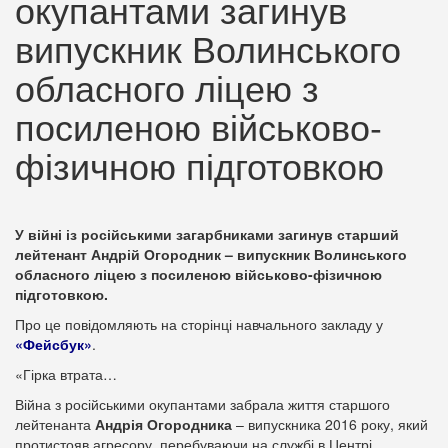
окупантами загинув
випускник Волинського
обласного ліцею з
посиленою військово-
фізичною підготовкою
У війні із російськими загарбниками загинув старший
лейтенант Андрій Огородник – випускник Волинського
обласного ліцею з посиленою військово-фізичною
підготовкою.
Про це повідомляють на сторінці навчального закладу у
«Фейсбук»
.
«Гірка втрата…
Війна з російськими окупантами забрала життя старшого
лейтенанта
Андрія Огородника
– випускника 2016 року, який
протистояв агресору, перебуваючи на службі в Центрі