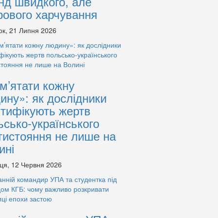
нд швидкого, але
рового харчування
ок, 21 Липня 2026
м’ятати кожну
ину»: як дослідники
нтифікують жертв
ьсько-українського
тистояння не лише на
ині
ця, 12 Червня 2026