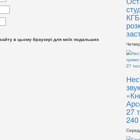
Ост
сту
КГБ
роз
зас
су сайту в цьому браузері для моїх подальших
Четвер
Нес
зву
«Кн
Арс
27 
240
Серед