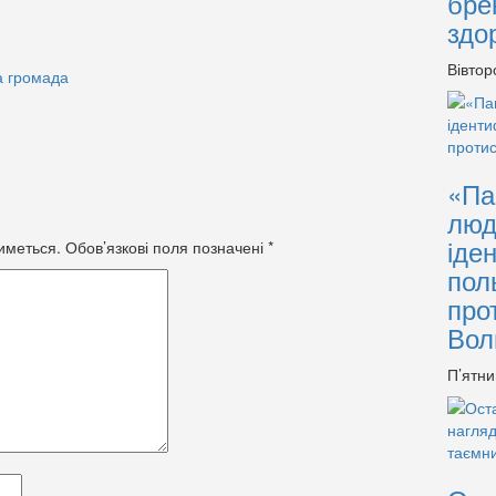
бре
здо
Вівтор
а громада
«Па
люд
іде
иметься.
Обов’язкові поля позначені
*
пол
про
Вол
П’ятни