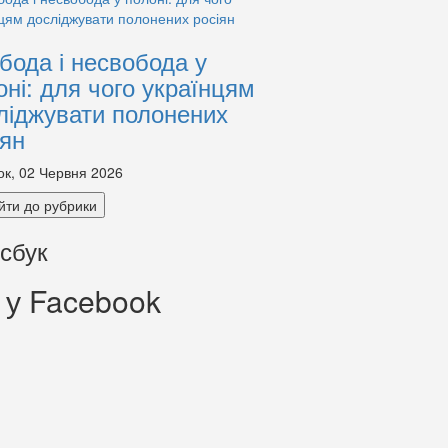
бода і несвобода у
оні: для чого українцям
ліджувати полонених
іян
ок, 02 Червня 2026
йти до рубрики
сбук
 у Facebook