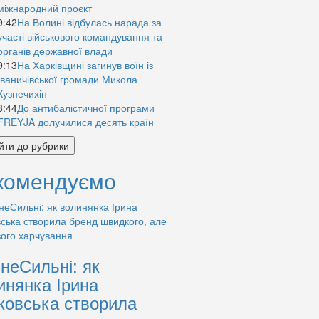
міжнародний проєкт
9:42
На Волині відбулась нарада за
участі військового командування та
органів державної влади
9:13
На Харківщині загинув воїн із
Іваничівської громади Микола
Кузнечихін
8:44
До антибалістичної програми
FREYJA долучилися десять країн
йти до рубрики
комендуємо
знеСильні: як
инянка Ірина
ковська створила