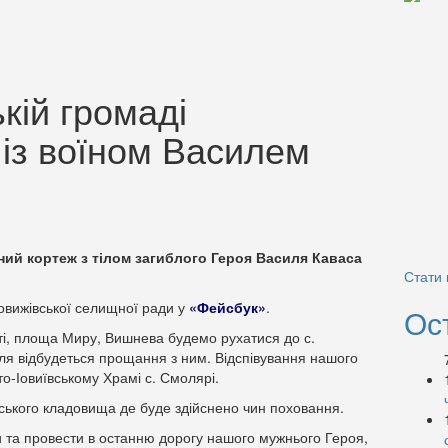
кій громаді
із воїном Василем
рний кортеж з тілом загиблого Героя Василя Каваса
Стати
овижівської селищної ради у
«Фейсбук»
.
Ос
ті, площа Миру, Вишнева будемо рухатися до с.
иля відбудеться прощання з ним. Відспівування нашого
то-Іовиївському Храмі с. Смолярі.
ьського кладовища де буде здійснено чин поховання.
 та провести в останню дорогу нашого мужнього Героя,