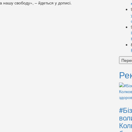
а нашу свободу», – йдеться у дописі.
Пере
Ре
#Бі
вол
Кол