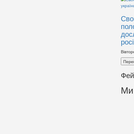
Сво
пол
дос
рос
Вівтор
Пере
Фей
Ми