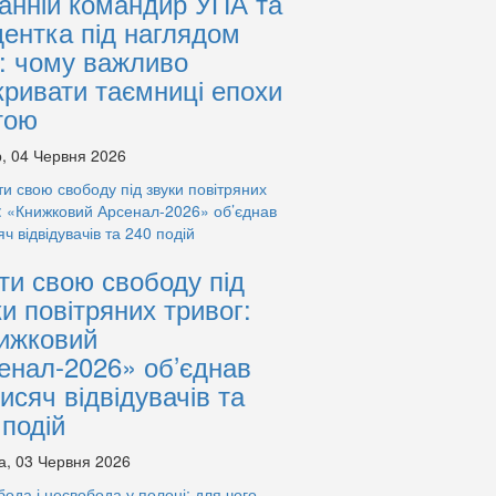
анній командир УПА та
дентка під наглядом
: чому важливо
кривати таємниці епохи
тою
, 04 Червня 2026
ти свою свободу під
ки повітряних тривог:
ижковий
енал-2026» об’єднав
тисяч відвідувачів та
 подій
а, 03 Червня 2026