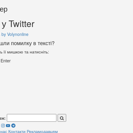
тер
у Twitter
 by Volynonline
шли помилку в тексті?
ть її мишкою та натисніть:
+
Enter
ск:
 нас
Контакти
Рекламодавцям