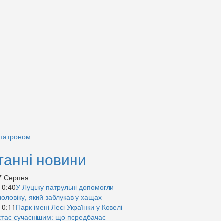
 патроном
танні новини
7 Серпня
10:40
У Луцьку патрульні допомогли
чоловіку, який заблукав у хащах
10:11
Парк імені Лесі Українки у Ковелі
стає сучаснішим: що передбачає