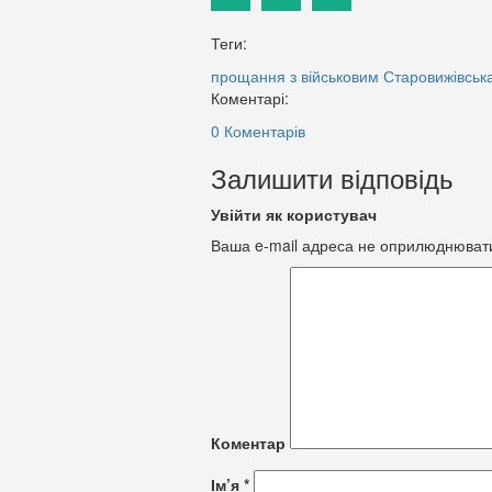
Теги:
прощання з військовим
Старовижівськ
Коментарі:
0 Коментарів
Залишити відповідь
Увійти як користувач
Ваша e-mail адреса не оприлюднюват
Коментар
Ім’я
*