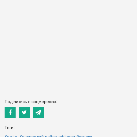
Поділитись в соцмережах:
Теги:
Камінь-Каширський район
офіцери безпеки