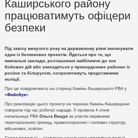
Каширського району
працюватимуть офіцери
безпеки
Під завісу минулого року на державному рівні анонсували
один із безпекових проектів. Йдеться про те, що
навчальні заклади, розташовані найближче до зон
бойових дій або знаходяться у прикордонних районах із
росією та білоруссю, охоронятимуть представники
поліції.
Про це повідомляють на сторінці Камінь-Каширського РВА у
«Фейсбук»
.
Про реалізацію цього проекту на теренах Камінь-Каширщини
говорили під час робочої наради. Її провела 4 січня
начальниця РВА
Ольга Ващук
за участю керівників
територіальних громад, правоохоронних і силових структур,
військових, освітян.
Серед присутніх – заступник начальника управління поліції