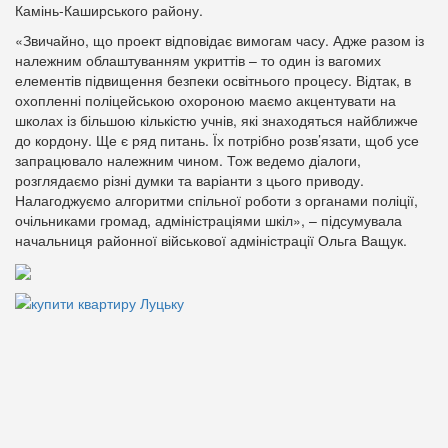
Камінь-Каширського району.
«Звичайно, що проект відповідає вимогам часу. Адже разом із
належним облаштуванням укриттів – то один із вагомих
елементів підвищення безпеки освітнього процесу. Відтак, в
охопленні поліцейською охороною маємо акцентувати на
школах із більшою кількістю учнів, які знаходяться найближче
до кордону. Ще є ряд питань. Їх потрібно розв’язати, щоб усе
запрацювало належним чином. Тож ведемо діалоги,
розглядаємо різні думки та варіанти з цього приводу.
Налагоджуємо алгоритми спільної роботи з органами поліції,
очільниками громад, адміністраціями шкіл», – підсумувала
начальниця районної військової адміністрації Ольга Ващук.