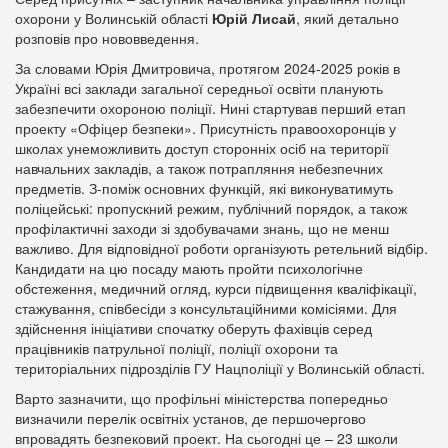
охорони у Волинській області
Юрій Лисай
, який детально
розповів про нововведення.
За словами Юрія Дмитровича, протягом 2024-2025 років в
Україні всі заклади загальної середньої освіти планують
забезпечити охороною поліції. Нині стартував перший етап
проекту «Офіцер безпеки». Присутність правоохоронців у
школах унеможливить доступ сторонніх осіб на території
навчальних закладів, а також потрапляння небезпечних
предметів. З-поміж основних функцій, які виконуватимуть
поліцейські: пропускний режим, публічний порядок, а також
профілактичні заходи зі здобувачами знань, що не менш
важливо. Для відповідної роботи організують ретельний відбір.
Кандидати на цю посаду мають пройти психологічне
обстеження, медичний огляд, курси підвищення кваліфікації,
стажування, співбесіди з консультаційними комісіями. Для
здійснення ініціативи спочатку оберуть фахівців серед
працівників патрульної поліції, поліції охорони та
територіальних підрозділів ГУ Нацполіції у Волинській області.
Варто зазначити, що профільні міністерства попередньо
визначили перелік освітніх установ, де першочергово
впровадять безпековий проект. На сьогодні це – 23 школи