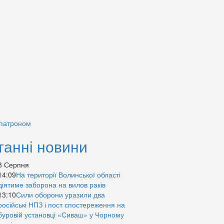
 патроном
танні новини
8 Серпня
14:09
На території Волинської області
діятиме заборона на вилов раків
13:10
Сили оборони уразили два
російські НПЗ і пост спостереження на
буровій установці «Сиваш» у Чорному