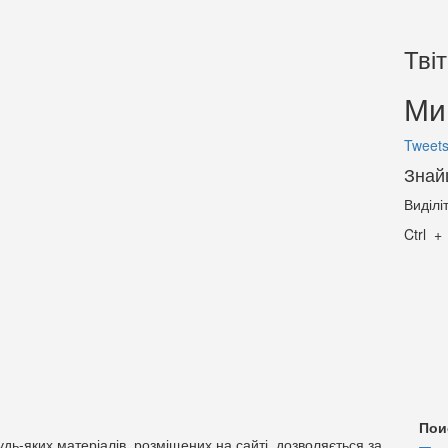
Тві
Ми 
Tweets
Знай
Виділі
Ctrl
Пои
дь-яких матеріалів, розміщених на сайті, дозволяється за