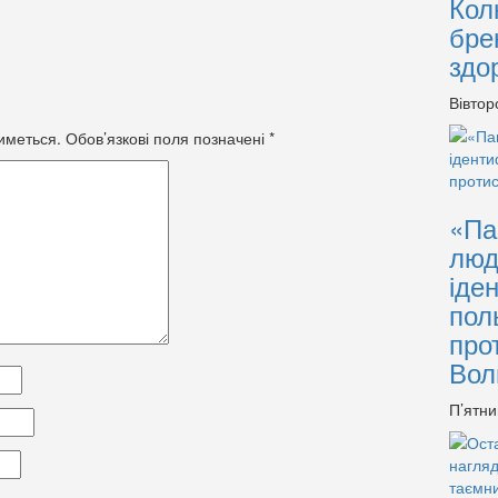
Кол
бре
здо
Вівтор
иметься.
Обов’язкові поля позначені
*
«Па
люд
іде
пол
про
Вол
П’ятни