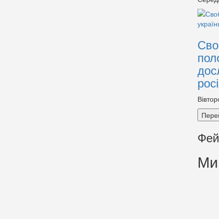
Сво
пол
дос
рос
Вівтор
Пере
Фей
Ми