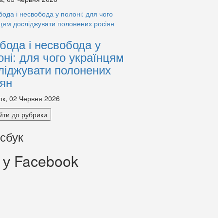
бода і несвобода у
оні: для чого українцям
ліджувати полонених
іян
ок, 02 Червня 2026
йти до рубрики
сбук
 у Facebook