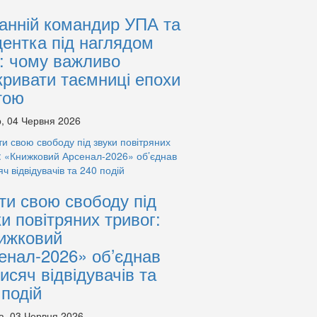
анній командир УПА та
дентка під наглядом
: чому важливо
кривати таємниці епохи
тою
, 04 Червня 2026
ти свою свободу під
ки повітряних тривог:
ижковий
енал-2026» об’єднав
тисяч відвідувачів та
 подій
а, 03 Червня 2026