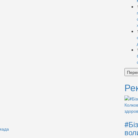
Пере
Ре
#Бі
омада
вол