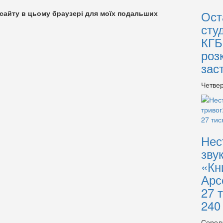
Ост
су сайту в цьому браузері для моїх подальших
сту
КГБ
роз
зас
Четвер
Нес
зву
«Кн
Арс
27 
240
Серед