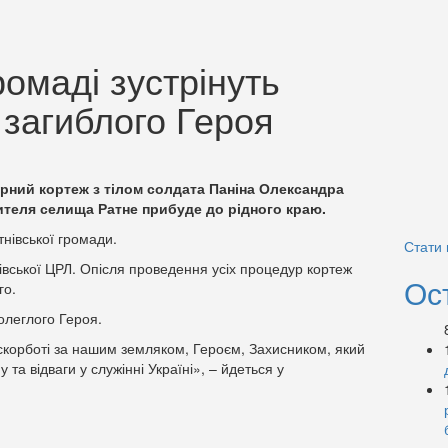
ромаді зустрінуть
м загиблого Героя
урний кортеж з тілом солдата Паніна Олександра
жителя селища Ратне прибуде до рідного краю.
нівської громади.
Стати
івської ЦРЛ. Опісля проведення усіх процедур кортеж
Ос
го.
полеглого Героя.
 скорботі за нашим земляком, Героєм, Захисником, який
 та відваги у служінні Україні», – йдеться у