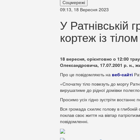
Соцмережі
09:13, 18 Вересня 2023
У Ратнівській г
кортеж із тіло
18 вересня, орієнтовно о 12:00 тра
Олександровича, 17.07.2001 р. н., 
Про це повідомляють на
веб-сайті
Рат
«Спочатку тіло повезуть до моргу Ратн
вирушатиме до рідної домівки полегло
Просимо усіх гідно зустріти востаннє 
Вся громада схиляє голову в глибокій
поклав своє життя на вівтар патріотизму
повідомленні.