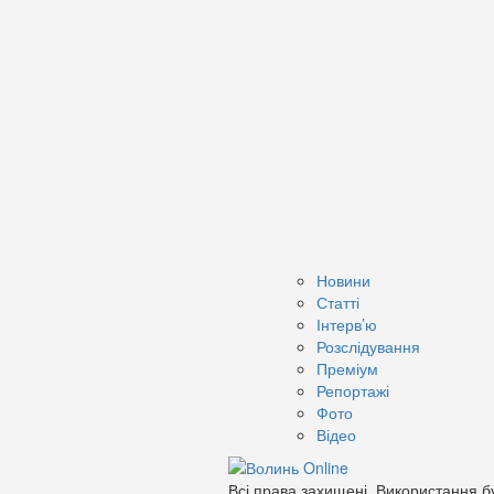
Новини
Статті
Інтерв’ю
Розслідування
Преміум
Репортажі
Фото
Відео
Всі права захищені. Використання бу