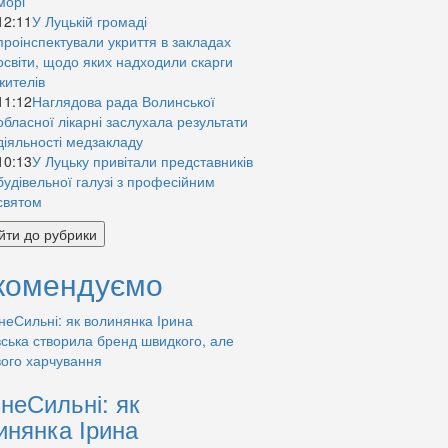
морі
12:11
У Луцькій громаді
проінспектували укриття в закладах
освіти, щодо яких надходили скарги
жителів
11:12
Наглядова рада Волинської
обласної лікарні заслухала результати
діяльності медзакладу
10:13
У Луцьку привітали представників
будівельної галузі з професійним
святом
йти до рубрики
комендуємо
знеСильні: як
инянка Ірина