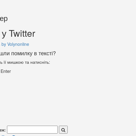
тер
у Twitter
 by Volynonline
шли помилку в тексті?
ть її мишкою та натисніть:
+
Enter
ск: