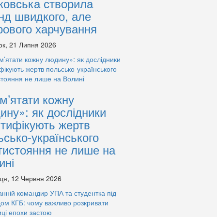
ковська створила
нд швидкого, але
рового харчування
ок, 21 Липня 2026
м’ятати кожну
ину»: як дослідники
нтифікують жертв
ьсько-українського
тистояння не лише на
ині
ця, 12 Червня 2026