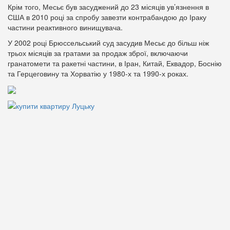
Крім того, Месьє був засуджений до 23 місяців ув’язнення в
США в 2010 році за спробу завезти контрабандою до Іраку
частини реактивного винищувача.
У 2002 році Брюссельський суд засудив Месьє до більш ніж
трьох місяців за гратами за продаж зброї, включаючи
гранатомети та ракетні частини, в Іран, Китай, Еквадор, Боснію
та Герцеговину та Хорватію у 1980-х та 1990-х роках.