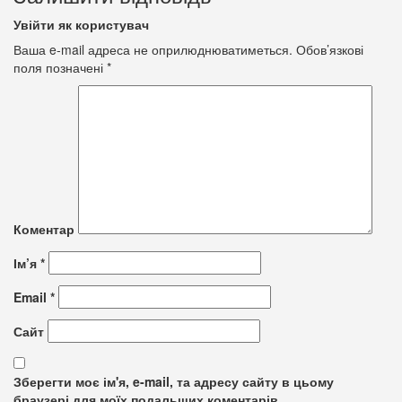
Увійти як користувач
Ваша e-mail адреса не оприлюднюватиметься.
Обов’язкові
поля позначені
*
Коментар
Ім’я
*
Email
*
Сайт
Зберегти моє ім'я, e-mail, та адресу сайту в цьому
браузері для моїх подальших коментарів.