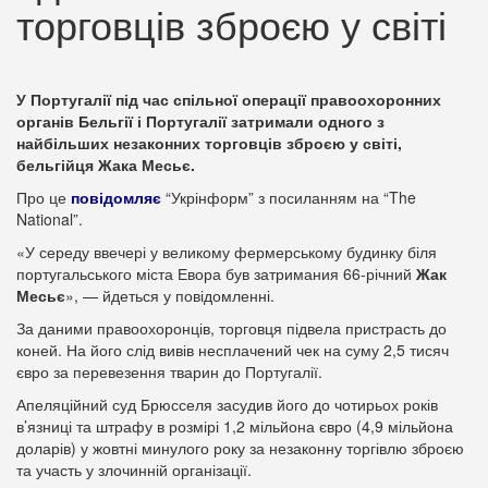
торговців зброєю у світі
У Португалії під час спільної операції правоохоронних
органів Бельгії і Португалії затримали одного з
найбільших незаконних торговців зброєю у світі,
бельгійця Жака Месьє.
Про це
повідомляє
“Укрінформ” з посиланням на “The
National”.
«У середу ввечері у великому фермерському будинку біля
португальського міста Евора був затримания 66-річний
Жак
Месьє
», — йдеться у повідомленні.
За даними правоохоронців, торговця підвела пристрасть до
коней. На його слід вивів несплачений чек на суму 2,5 тисяч
євро за перевезення тварин до Португалії.
Апеляційний суд Брюсселя засудив його до чотирьох років
в’язниці та штрафу в розмірі 1,2 мільйона євро (4,9 мільйона
доларів) у жовтні минулого року за незаконну торгівлю зброєю
та участь у злочинній організації.