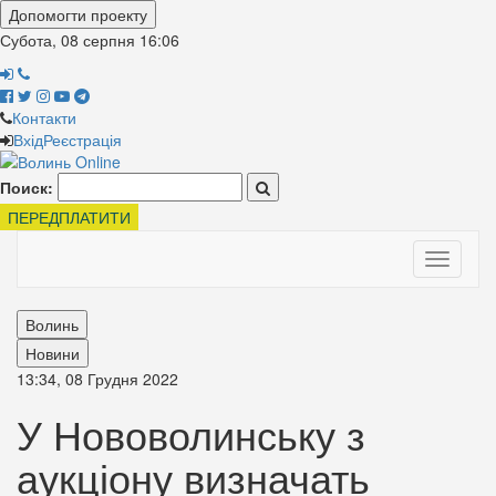
Допомогти проекту
Субота, 08 серпня
16:06
Контакти
Вхід
Реєстрація
Поиск:
ПЕРЕДПЛАТИТИ
Toggle
navigati
Волинь
Новини
13:34, 08 Грудня 2022
У Нововолинську з
аукціону визначать