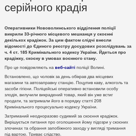
серійного крадія
Оперативники Нововолинського відділення поліції
викрили 33-річного місцевого мешканця у скоєнні
декількох крадіжок. За цим фактом слідчі внесли
відомості до Єдиного реєстру досудових розслідувань за
ч. 4 ст. 185 Кримінального кодексу України. Йдеться про
крадіжку, скоєну в умовах воєнного стану.
Про це повідомляють на
веб-сайті
поліції Волині.
Встановлено, що чоловік за день обікрав два місцевих
магазини та автозаправну станцію. Поцупив каву, алкоголь та
засоби гігієни. Поліцейські оперативно встановили особу
злодія, вилучили викрадений товар, який він уже встиг
продати, та затримали його в порядку статті 208
Кримінального процесуально кодексу України.
Затриманий неодноразово судимий за скоєння крадіжок.
Вирішується питання про оголошення йому підозри у скоєних
злочинах та обрання запобіжного заходу у вигляді тримання
під вартою. Триває слідство.