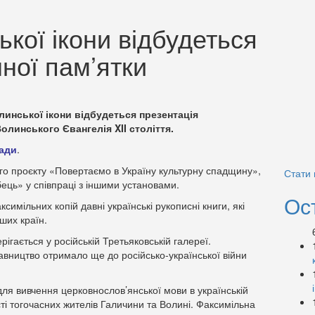
ької ікони відбудеться
нної пам’ятки
олинської ікони відбудеться презентація
линського Євангелія XII століття.
ади
.
го проєкту «Повертаємо в Україну культурну спадщину»,
Стати
ць» у співпраці з іншими установами.
Ос
симільних копій давні українські рукописні книги, які
нших країн.
ігається у російській Третьяковській галереї.
давництво отримало ще до російсько-української війни
ля вивчення церковнослов’янської мови в українській
сті тогочасних жителів Галичини та Волині. Факсимільна