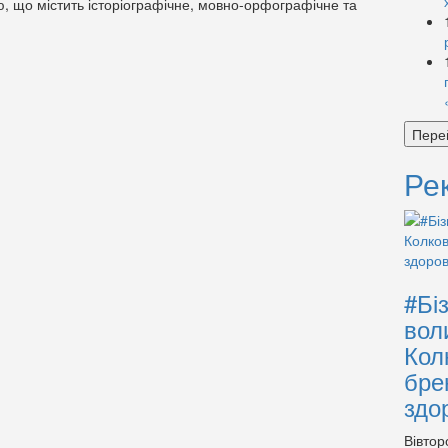
, що містить історіографічне, мовно-орфографічне та
Пере
Ре
#Бі
вол
Кол
бре
здо
Вівтор