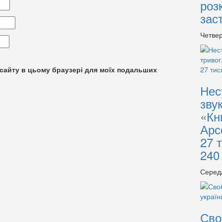
роз
зас
Четвер
су сайту в цьому браузері для моїх подальших
Нес
зву
«Кн
Арс
27 
240
Серед
Сво