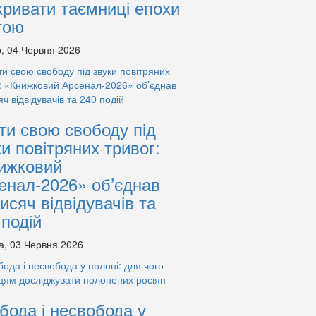
кривати таємниці епохи
тою
, 04 Червня 2026
ти свою свободу під
ки повітряних тривог:
ижковий
енал-2026» об’єднав
тисяч відвідувачів та
 подій
а, 03 Червня 2026
бода і несвобода у