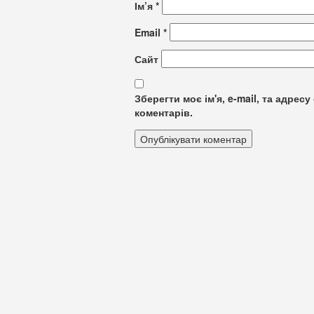
Ім’я
*
Email
*
Сайт
Зберегти моє ім'я, e-mail, та адре
коментарів.