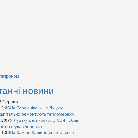
 патроном
танні новини
6 Серпня
12:36
На Теремнівській у Луцьку
капітально ремонтують тепломережу
12:07
У Луцьку зловмисник у СЗЧ побив
і пограбував чоловіка
11:38
На Камінь-Каширщині втопився