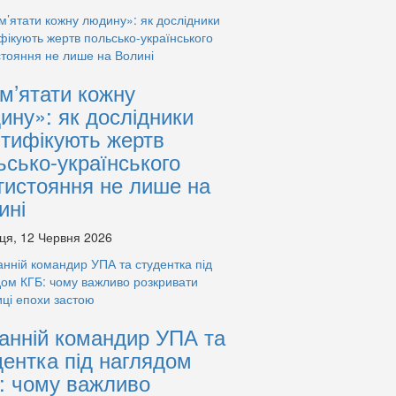
м’ятати кожну
ину»: як дослідники
нтифікують жертв
ьсько-українського
тистояння не лише на
ині
ця, 12 Червня 2026
анній командир УПА та
дентка під наглядом
: чому важливо