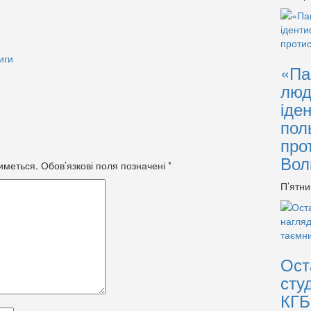
иги
«Па
люд
іде
пол
про
Вол
иметься.
Обов’язкові поля позначені
*
П’ятни
Ост
сту
КГБ