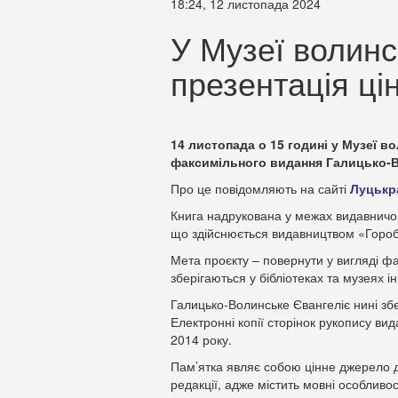
18:24, 12 листопада 2024
У Музеї волинс
презентація ці
14 листопада о 15 годині у Музеї в
факсимільного видання Галицько-Во
Про це повідомляють на сайті
Луцькр
Книга надрукована у межах видавничо
що здійснюється видавництвом «Горобе
Мета проєкту – повернути у вигляді фак
зберігаються у бібліотеках та музеях і
Галицько-Волинське Євангеліє нині збер
Електронні копії сторінок рукопису ви
2014 року.
Пам’ятка являє собою цінне джерело д
редакції, адже містить мовні особливо