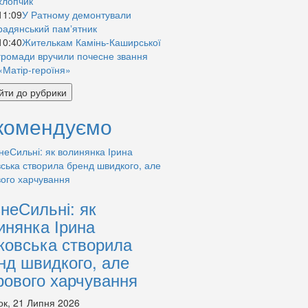
хлопчик
11:09
У Ратному демонтували
радянський памʼятник
10:40
Жителькам Камінь-Каширської
громади вручили почесне звання
«Матір-героїня»
йти до рубрики
комендуємо
знеСильні: як
инянка Ірина
ковська створила
нд швидкого, але
рового харчування
ок, 21 Липня 2026