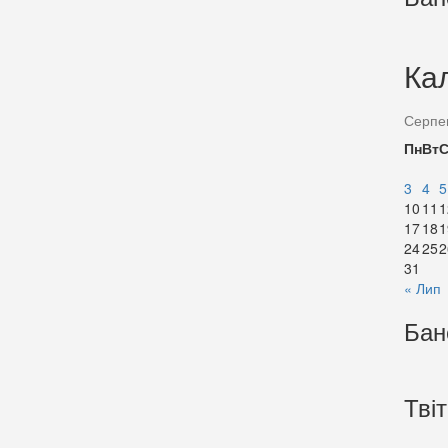
Ка
Серпе
Пн
Вт
3
4
5
10
11
1
17
18
1
24
25
2
31
« Лип
Бан
Тві