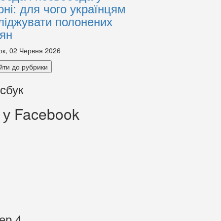
оні: для чого українцям
ліджувати полонених
іян
ок, 02 Червня 2026
йти до рубрики
сбук
 у Facebook
ер 4