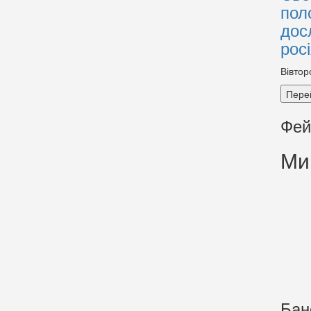
пол
дос
рос
Вівтор
Пере
Фей
Ми
Бан