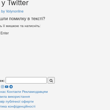
у Twitter
 by Volynonline
шли помилку в тексті?
ть її мишкою та натисніть:
+
Enter
ск:
 нас
Контакти
Рекламодавцям
вила використання
вір публічної оферти
тика конфіденційності