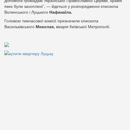
допомоги громадам Української Православної Церкви, храми
яких були захоплені”, — йдеться у розпорядженні єпископа
Волинського і Луцького
Нафанаїла.
Головою тимчасової комісії призначили єпископа
Васильківського
Миколая,
вікарія Київської Митрополії.