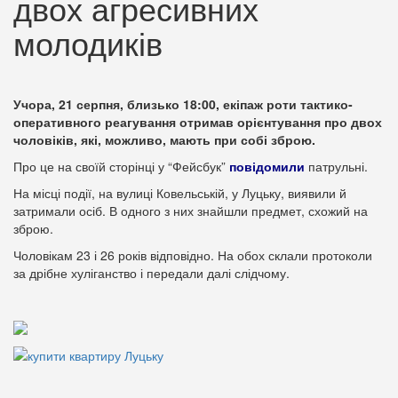
двох агресивних
молодиків
Учора, 21 серпня, близько 18:00, екіпаж роти тактико-
оперативного реагування отримав орієнтування про двох
чоловіків, які, можливо, мають при собі зброю.
Про це на своїй сторінці у “Фейсбук”
повідомили
патрульні.
На місці події, на вулиці Ковельській, у Луцьку, виявили й
затримали осіб. В одного з них знайшли предмет, схожий на
зброю.
Чоловікам 23 і 26 років відповідно. На обох склали протоколи
за дрібне хуліганство і передали далі слідчому.