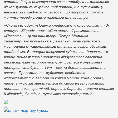
втрати й гіркі розчарування свого народу, а намагається
візуалізувати ті турбулентні потоки, що пульсують у
національній свідомості сьогодні, що проростатимуть
життєстверджуючими пагонами на позавтра.
«Скрізь і всюди», «Пошуки клейнодів», «Голос сопілки», «Зі
степу», «Відродження», «Северин», «Фрагмент літа»,
«Посвята» – ці та інші твори Петра Малишка
характеризує поєднання виражальної мови сучасного
мистецтва із національними та загальноєвропейськими
традиціями. В площині творчості художника, дивовижним
чином, ненав’язливо і нарочито відбувається своєрідна
реконструкція часопростору, змішується минувшина і
теперішність буття. Тут – кожна деталь виважена та
вагома. Просвітленою мудрістю, особистою
відповідальністю автора за кожен мотив, кожен образ,
тему, з якою він звертається до свого візаві-сучасника,
пронизане все: гра тіней, переспів барв, контрасти спалахів
й відтінків, бунтівна, пульсуюча експресія ритмів.