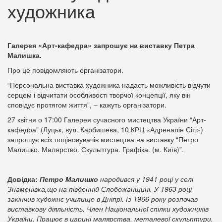
художника
Галерея «Арт-кафедра» запрошує на виставку Петра
Малишка.
Про це повідомляють організатори.
“Персональна виставка художника надасть можливість відчути
серцем і відчитати особливості творчої концепції, яку він
сповідує протягом життя”, – кажуть організатори.
27 квітня о 17:00 Галерея сучасного мистецтва України “Арт-
кафедра” (Луцьк, вул. Карбишева, 10 КРЦ «Адреналін Сіті»)
запрошує всіх поціновувачів мистецтва на виставку “Петро
Малишко. Малярство. Скульптура. Графіка. (м. Київ)”.
Довідка:
Петро Малишко
народився у 1941 році у селі
Знаменівка,що на південній Слобожанщині. У 1963 році
закінчив художнє училище в Дніпрі. Із 1966 року розпочав
виставкову діяльність. Член Національної спілки художників
України. Працює в царині малярства, металевої скульптури,