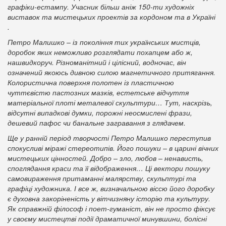
графіки-естампу. Учасник більш аніж 150-ти художніх
виставок та мистецьких проектів за кордоном та в Україні
.
Петро Малишко – із покоління тих українських мистців,
доробок яких неможливо розглядати похапцем або ж,
нашвидкоруч. Різноманітний і цілісний, водночас, він
означений якоюсь дивною силою магнетичного притягання.
Колористична поверхня полотен із пластичною
чуттєвістю пастозних мазків, естетське відчуття
матеріальної плоті металевої скульптури… Тут, наскрізь,
відсутні випадкові думки, порожні неосмислені фрази,
дешевий пафос чи банальне загравання з глядачем.
Ще у ранній період творчості Петро Малишко переступив
спокусливі міражі стереотипів. Його пошуки – в царині вічних
мистецьких цінностей. Добро – зло, любов – ненависть,
споглядання краси та її відображення… Ці вектори пошуку
самовираження притаманні малярству, скульптурі та
графіці художника. І все ж, визначальною віссю його доробку
є духовна закоріненість у вітчизняну історію та культуру.
Як справжній філософ і поет-гуманіст, він не просто фіксує
у своєму мистецтві події драматичної минувшини, болісні