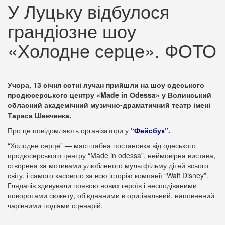
У Луцьку відбулося
грандіозне шоу
«Холодне серце». ФОТО
Учора, 13 січня сотні лучан прийшли на шоу одеського
продюсерського центру «Made in Оdessa» у Волинський
обласний академічний музично-драматичний театр імені
Тараса Шевченка.
Про це повідомляють організатори у
“Фейсбук”
.
“Холодне серце” — масштабна постановка від одеського
продюсерського центру “Made in odessa”, неймовірна вистава,
створена за мотивами улюбленого мультфільму дітей всього
світу, і самого касового за всю історію компанії “Walt Disney”.
Глядачів здивували появою нових героїв і несподіваними
поворотами сюжету, об’єднаними в оригінальний, наповнений
чарівними подіями сценарій.