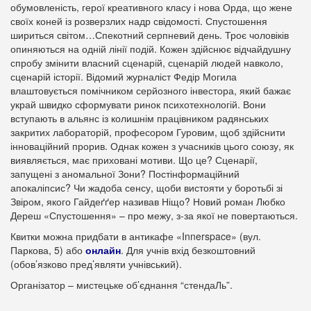
обумовленість, герої креативного класу і нова Орда, що жене
своїх коней із розверзлих надр свідомості. Спустошення
шириться світом…Спекотний серпневий день. Троє чоловіків
опиняються на одній лінії подій. Кожен здійснює відчайдушну
спробу змінити власний сценарій, сценарій людей навколо,
сценарій історії. Відомий журналіст Федір Могила
влаштовується помічником серйозного інвестора, який бажає
украй швидко сформувати ринок психотехнологій. Вони
вступають в альянс із колишнім працівником радянських
закритих лабораторій, професором Гуровим, щоб здійснити
інноваційний прорив. Однак кожен з учасників цього союзу, як
виявляється, має приховані мотиви. Що це? Сценарії,
запущені з аномальної Зони? Постінформаційний
апокаліпсис? Чи жадоба сенсу, щоби вистояти у боротьбі зі
Звіром, якого Гайдеґґер називав Ніщо? Новий роман Любко
Дереш «Спустошення» – про межу, з-за якої не повертаються.
Квитки можна придбати в антикафе «Innerspace» (вул.
Паркова, 5) або
онлайн
. Для учнів вхід безкоштовний
(обов’язково пред’являти учнівський).
Організатор – мистецьке об’єднання “стендаЛь”.