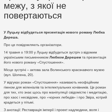
межу, з якої не
повертаються
У Луцьку відбудеться презентація нового роману Любка
Дереша.
Про це повідомляють організатори.
14 травня о 19:00 у Луцьку відбудеться зустріч з відомим
українським письменником
Любком Дерешем
та презентація
його нового роману «Спустошення».
Місце зустрічі – актова зала Волинського краєзнавчого музею
(вул. Шопена, 20).
У відгуках роман «Спустошення» називають неофіційним
гімном для міленіалів та інтелектуальних кочівників. Це роман
для тих, хто знає щось про маніпуляції свідомістю і медитацію,
про хаос і несвідоме, про «чорних лебедів» і про Звіра, котрий
крадеться у пітьмі.
З анотації: Реставрація імперії і проект надлюдини, воля і