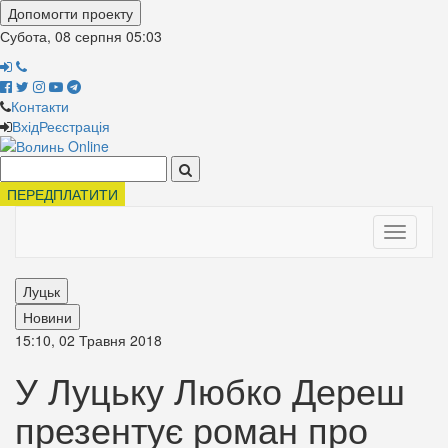
Допомогти проекту
Субота, 08 серпня
05:03
Контакти
Вхід
Реєстрація
Поиск:
ПЕРЕДПЛАТИТИ
Toggle
navigati
Луцьк
Новини
15:10, 02 Травня 2018
У Луцьку Любко Дереш
презентує роман про