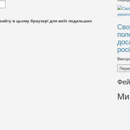
су сайту в цьому браузері для моїх подальших
Сво
пол
дос
рос
Вівтор
Пере
Фей
Ми