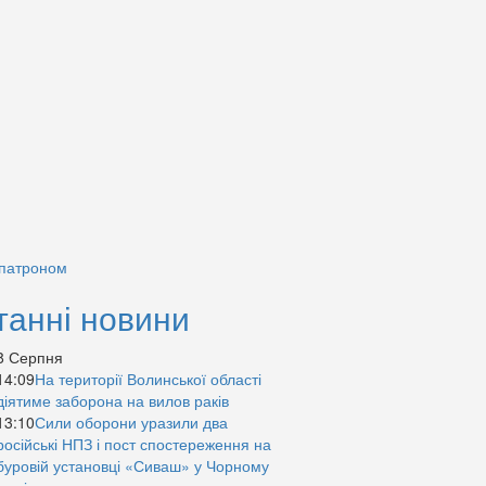
 патроном
танні новини
8 Серпня
14:09
На території Волинської області
діятиме заборона на вилов раків
13:10
Сили оборони уразили два
російські НПЗ і пост спостереження на
буровій установці «Сиваш» у Чорному