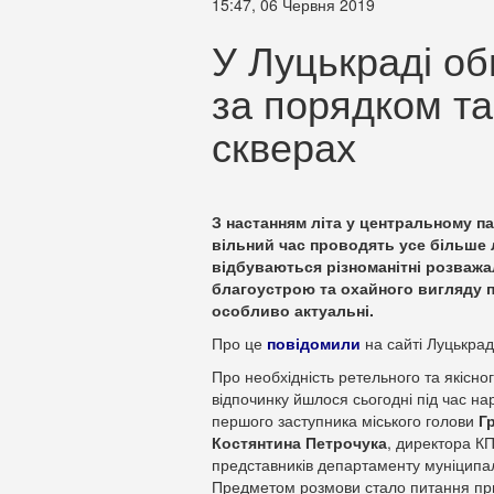
15:47, 06 Червня 2019
У Луцькраді об
за порядком та
скверах
З настанням літа у центральному пар
вільний час проводять усе більше 
відбуваються різноманітні розважал
благоустрою та охайного вигляду па
особливо актуальні.
Про це
повідомили
на сайті Луцькрад
Про необхідність ретельного та якісно
відпочинку йшлося сьогодні під час на
першого заступника міського голови
Г
Костянтина Петрочука
, директора КП
представників департаменту муніципал
Предметом розмови стало питання приб