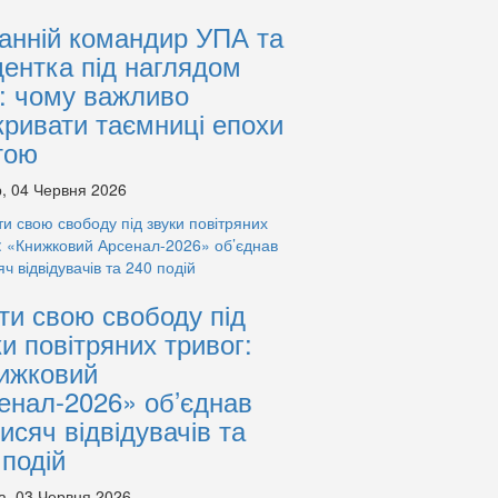
анній командир УПА та
дентка під наглядом
: чому важливо
кривати таємниці епохи
тою
, 04 Червня 2026
ти свою свободу під
ки повітряних тривог:
ижковий
енал-2026» об’єднав
тисяч відвідувачів та
 подій
а, 03 Червня 2026