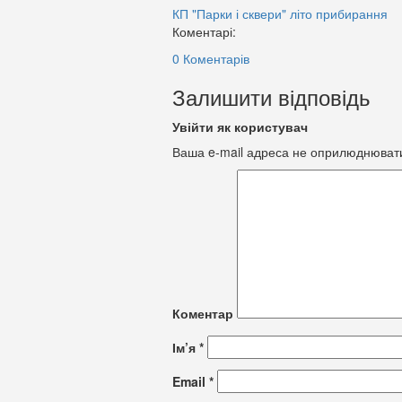
КП "Парки і сквери"
літо
прибирання
Коментарі:
0 Коментарів
Залишити відповідь
Увійти як користувач
Ваша e-mail адреса не оприлюднюват
Коментар
Ім’я
*
Email
*