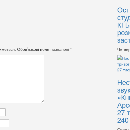
Ост
сту
КГБ
роз
зас
иметься.
Обов’язкові поля позначені
*
Четвер
Нес
зву
«Кн
Арс
27 
240
Серед