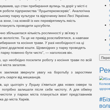
уважив, що стан прибирання вулиць та доріг у місті є
я роботи підприємства “Луцьктеркомсервіс”. Аналогічна
ьному парку культури та відпочинку імені Лесі Українки.
 зони, і на кожній із них перевірятимуть якість
и планують проводити щосуботи.
чно збільшилася кількість рослинності у зв’язку з
ю вологістю. Та це не привід розслаблятися, а навпаки
ирання та косіння трави. У разі необхідності на ці
ілені додаткові кошти. Щовихідних у парку проводять
 У парку повинно бути чисто”, — наголосив він.
Пере
, що необхідно посилити роботу з косіння трави по всій
ні міста загалом.
Ре
к закликав звернути увагу на боротьбу з заростями
ять скарги від мешканців.
, що цьогоріч у Луцьку з’явиться два нових сквери та
я потрібно залишати після себе чистоту. А для обміну
истоти у парках міста планується візит представників
#Бі
ка до міста Харків.
вол