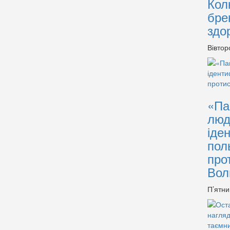
Кол
бре
здо
Вівтор
«Па
люд
іде
пол
про
Вол
П’ятни