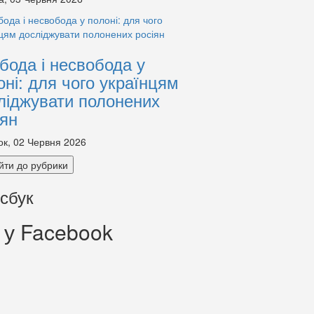
бода і несвобода у
оні: для чого українцям
ліджувати полонених
іян
ок, 02 Червня 2026
йти до рубрики
сбук
 у Facebook