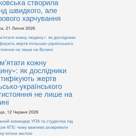
ковська створила
нд швидкого, але
рового харчування
ок, 21 Липня 2026
м’ятати кожну
ину»: як дослідники
нтифікують жертв
ьсько-українського
тистояння не лише на
ині
ця, 12 Червня 2026