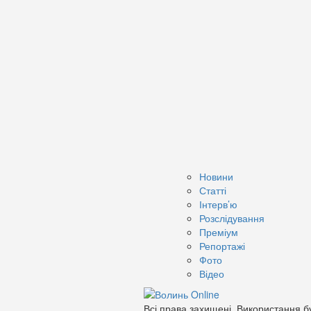
Новини
Статті
Інтерв’ю
Розслідування
Преміум
Репортажі
Фото
Відео
Всі права захищені. Використання бу