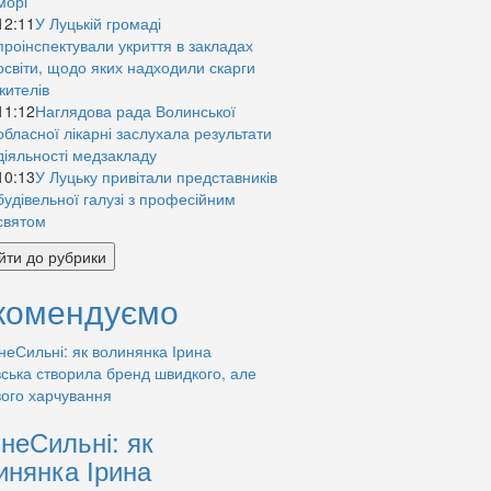
морі
12:11
У Луцькій громаді
проінспектували укриття в закладах
освіти, щодо яких надходили скарги
жителів
11:12
Наглядова рада Волинської
обласної лікарні заслухала результати
діяльності медзакладу
10:13
У Луцьку привітали представників
будівельної галузі з професійним
святом
йти до рубрики
комендуємо
знеСильні: як
инянка Ірина