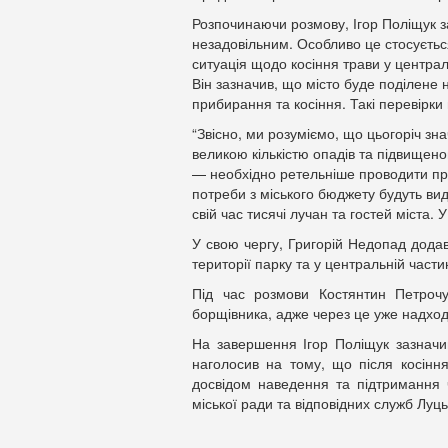
Розпочинаючи розмову, Ігор Поліщук за
незадовільним. Особливо це стосуєтьс
ситуація щодо косіння трави у централ
Він зазначив, що місто буде поділене на
прибирання та косіння. Такі перевірк
“Звісно, ми розуміємо, що цьогоріч зна
великою кількістю опадів та підвищено
— необхідно ретельніше проводити приб
потреби з міського бюджету будуть вид
свій час тисячі лучан та гостей міста.
У свою чергу, Григорій Недопад додав
території парку та у центральній части
Під час розмови Костянтин Петрочу
борщівника, адже через це уже надход
На завершення Ігор Поліщук зазначив
наголосив на тому, що після косінн
досвідом наведення та підтримання ч
міської ради та відповідних служб Луць