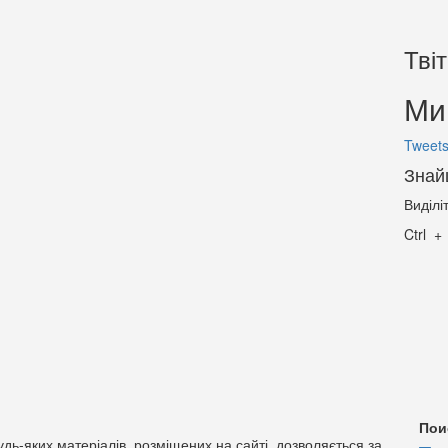
Тві
Ми 
Tweets
Знай
Виділі
Ctrl
Пои
дь-яких матеріалів, розміщених на сайті, дозволяється за