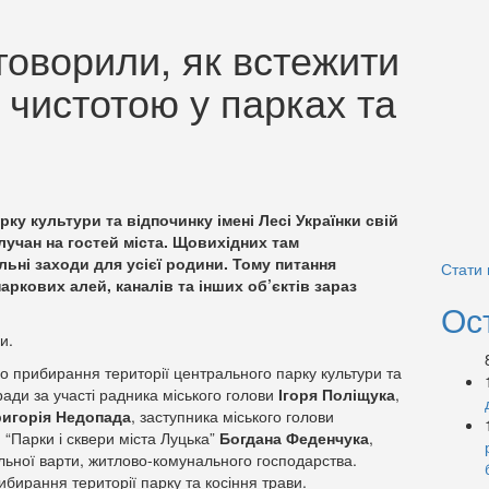
говорили, як встежити
 чистотою у парках та
ку культури та відпочинку імені Лесі Українки свій
лучан на гостей міста. Щовихідних там
ьні заходи для усієї родини. Тому питання
Стати
ркових алей, каналів та інших об’єктів зараз
Ос
и.
го прибирання території центрального парку культури та
ради за участі радника міського голови
Ігоря Поліщука
,
ригорія Недопада
, заступника міського голови
 “Парки і сквери міста Луцька”
Богдана Феденчука
,
ьної варти, житлово-комунального господарства.
ирання території парку та косіння трави.