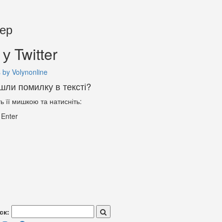
тер
у Twitter
 by Volynonline
шли помилку в тексті?
ть її мишкою та натисніть:
+
Enter
ск: