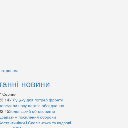
 патроном
танні новини
7 Серпня
23:14
У Луцьку для потреб фронту
передали нову партію обладнання
22:45
Зеленський обговорив із
Драпатим посилення оборони
Костянтинівки і Слов’янська та кадрові