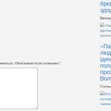
бре
здо
Вівтор
«Па
люд
іде
иметься.
Обов’язкові поля позначені
*
пол
про
Вол
П’ятни