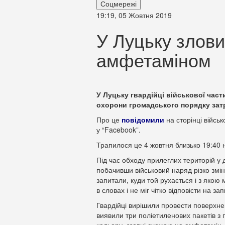
Соцмережі
19:19, 05 Жовтня 2019
У Луцьку злови
амфетаміном
У Луцьку гвардійці військової част
охорони громадського порядку зат
Про це
повідомили
на сторінці війсь
у “Facebook”.
Трапилося це 4 жовтня близько 19:40 н
Під час обходу прилеглих територій у 
побачивши військовий наряд різко змін
запитали, куди той рухається і з якою
в словах і не міг чітко відповісти на за
Гвардійці вирішили провести поверхнев
виявили три поліетиленових пакетів з