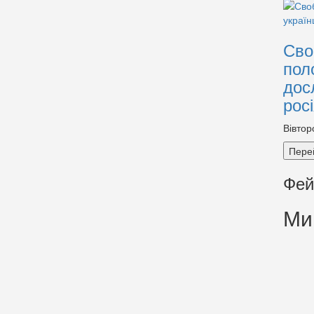
Сво
пол
дос
рос
Вівтор
Пере
Фей
Ми