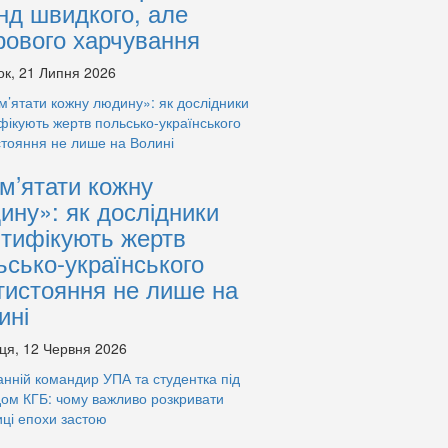
нд швидкого, але
рового харчування
ок, 21 Липня 2026
м’ятати кожну
ину»: як дослідники
нтифікують жертв
ьсько-українського
тистояння не лише на
ині
ця, 12 Червня 2026