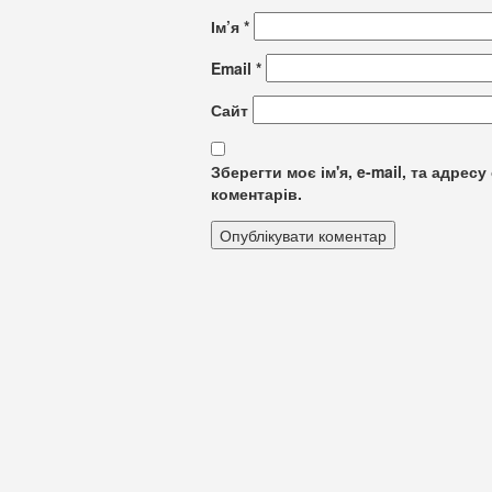
Ім’я
*
Email
*
Сайт
Зберегти моє ім'я, e-mail, та адре
коментарів.