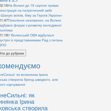
зміни в ЗСУ
22:16
На Волині до 19 серпня триває
реєстрація на патріотичний забіг
«Шаную воїнів, біжу за Героїв України»
21:47
Покоління незламних: на Волині
відбувся форум з розвитку молодіжної
політики
21:18
У Волинській ОВА відбулася
зустріч із представниками Рад з питань
ВПО
йти до рубрики
комендуємо
знеСильні: як
инянка Ірина
ковська створила