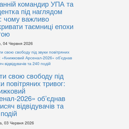
анній командир УПА та
дентка під наглядом
: чому важливо
кривати таємниці епохи
тою
, 04 Червня 2026
ти свою свободу під
ки повітряних тривог:
ижковий
енал-2026» об’єднав
тисяч відвідувачів та
 подій
а, 03 Червня 2026