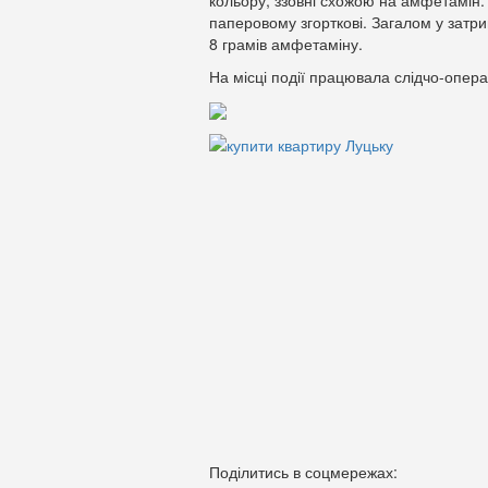
кольору, ззовні схожою на амфетамін.
паперовому згорткові. Загалом у затр
8 грамів амфетаміну.
На місці події працювала слідчо-опера
Поділитись в соцмережах: