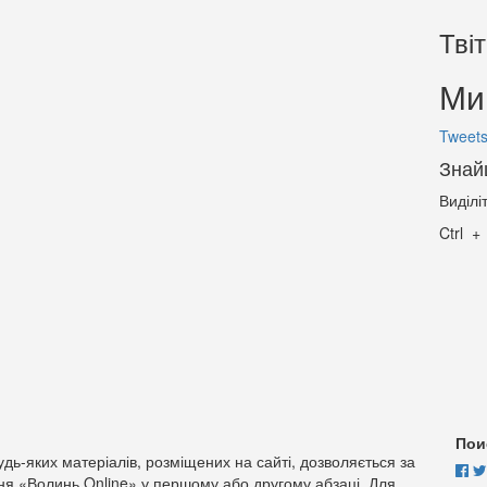
Тві
Ми 
Tweets
Знай
Виділі
Ctrl
Пои
дь-яких матеріалів, розміщених на сайті, дозволяється за
ня «Волинь Online» у першому або другому абзаці. Для