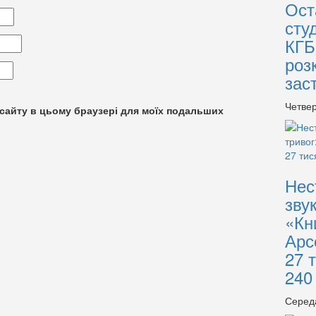
Ост
сту
КГБ
роз
зас
Четвер
су сайту в цьому браузері для моїх подальших
Нес
зву
«Кн
Арс
27 
240
Серед