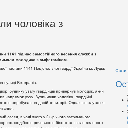
ли чоловіка з
ини 1141 під час самостійного несення служби з
римали молодика з амфетаміном.
кової частини 1141 Національної гвардії України м. Луцьк
Стати
Ос
а вулиці Ветеранів.
дворі будинку увагу гвардійців привернув молодик, який
ив напрямок руху. Зупинивши чоловіка, гвардійці
 метою п
еребуває на даній території. Однак він плутався
питання.
ий огляд, в ході якого у 21-річного затриманого
 порошкоподібною речовиною білого та світло-зеленого