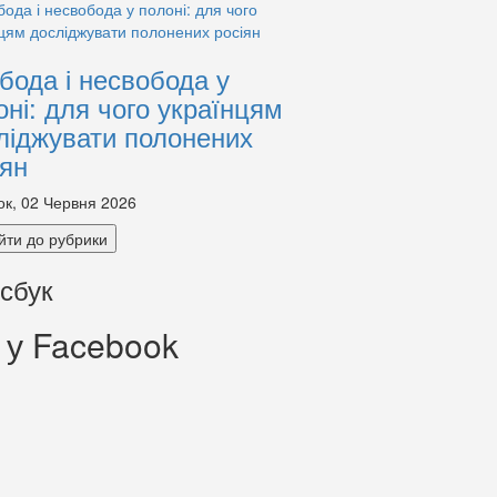
бода і несвобода у
оні: для чого українцям
ліджувати полонених
іян
ок, 02 Червня 2026
йти до рубрики
сбук
 у Facebook