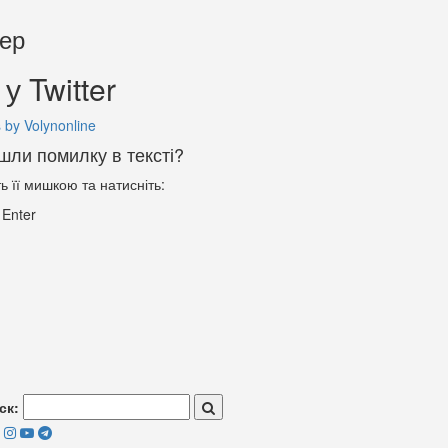
тер
у Twitter
 by Volynonline
шли помилку в тексті?
ть її мишкою та натисніть:
+
Enter
ск: