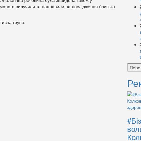
 Аналогічна речовина була знайдена також у
иманого вилучили та направили на дослідження близько
тивна група.
Пере
Ре
#Бі
вол
Кол