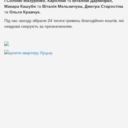
і Соломії Мазуренко, Кароліни
та
Віталіни Дармофал,
Макара Кашуби
та
Віталія Мельничука, Дмитра Старостіна
та
Ольги Кравчук.
Під час заходу зібрали 24 тисячі гривень благодійних коштів, які
невдовзі скерують за призначенням.