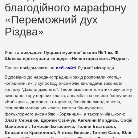
благодійного марафону
«Переможний дух
Різдва»
Учні та викладачі Луцької музичної школи № 1 ім. Ф.
Шопена підготували концерт «Неповторна мить Різдва».
Про це повідомляють на
веб-сайті
Луцької міськради.
Відповідно до народних традицій захід розпочали хлопці-
колядники, які у супроводі ансамблю викладачів виконали
колядку “Дзвони дзвонять”. Твори різдвяної тематики звучали у
виконанні хору перших класів, ансамблів хлопчиків-бандуристів
«Кобзарик», домристів-гітаристів, баяністів-акордеоністів,
скрипалів молодших класів, капели бандуристок,
фольклорного ансамблю «Зоряниця», а також учнів школи
:
Злати Середюк, Дарини Осійчук, Ангеліни Мордись, Софії
Майорової, Тимофія Бакаєвича, Поліни Ігнатьєвої,
Єлизавети Красилової, Антона Берези, Тетяни Сало, Юлії