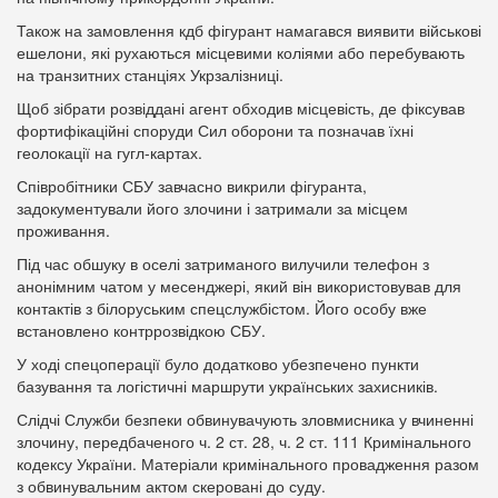
Також на замовлення кдб фігурант намагався виявити військові
ешелони, які рухаються місцевими коліями або перебувають
на транзитних станціях Укрзалізниці.
Щоб зібрати розвіддані агент обходив місцевість, де фіксував
фортифікаційні споруди Сил оборони та позначав їхні
геолокації на гугл-картах.
Співробітники СБУ завчасно викрили фігуранта,
задокументували його злочини і затримали за місцем
проживання.
Під час обшуку в оселі затриманого вилучили телефон з
анонімним чатом у месенджері, який він використовував для
контактів з білоруським спецслужбістом. Його особу вже
встановлено контррозвідкою СБУ.
У ході спецоперації було додатково убезпечено пункти
базування та логістичні маршрути українських захисників.
Слідчі Служби безпеки обвинувачують зловмисника у вчиненні
злочину, передбаченого ч. 2 ст. 28, ч. 2 ст. 111 Кримінального
кодексу України. Матеріали кримінального провадження разом
з обвинувальним актом скеровані до суду.