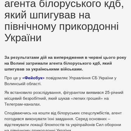
агента білоруського кдб,
який шпигував на
північному прикордонні
України
За результатами дій на випередження в червні цього року
на Волині затримали агента білоруського кдб, який
шпигував за українськими військами.
Про це у
«Фейсбук»
повідомляє Управління СБ України у
Волинській області.
Як встановило розслідування, фігурантом виявився 25-річний
місцевий безробітний, який шукав «легких грошей» на
Телеграм-каналах.
Сподіваючись на кошти від білоруських спецслужбістів, агент
погодився виконувати їхні завдання. Серед основних –
відстежувати локації блокпостів та укріпрайонів Сил оборони
на північному прикордонні України.