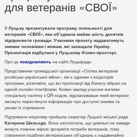
для ветеранів «СВОЇ»
У Луцьку презентували програму лояльності для
ветеранів «СВОЇ», яка об’єднала майже шість десятків
підприємств громади. Учасники проєкту надаватимуть
знижки чоловікам і жінкам, які захищали Україну.
Презентація відбулася у Луцькому бізнес-просторі.
Про це
повідомляють
на сайті Луцькради.
Представники громадської організації «Спілка ветеранів
російсько-української війни», які є одними з ініціаторів
програми, розповіли, що всі пропозиції від бізнесу зібрані на
єдиній онлайн-платформі. Кожен заклад-учасник матиме
спеціальну наліпку з QR-кодом, відсканувавши який ветерани
зможуть переглянути інформацію про доступні знижки та
умови їх отримання.
Підтримати ініціативу прийшла секретар Луцької міської ради
Катерина Шкльода
. Вона наголосила, що цивільні не завжди
можуть повною мірою зрозуміти потреби ветеранів, тому
створення подібних ветеранських об’єднань є надзвичайно