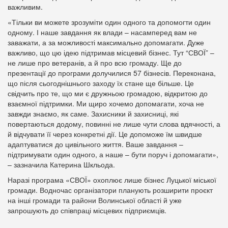
важливим.
«Тільки ви можете зрозуміти один одного та допомогти один
одному. І наше завдання як влади – насамперед вам не
заважати, а за можливості максимально допомагати. Дуже
важливо, що цю ідею підтримав місцевий бізнес. Тут “СВОЇ” –
не лише про ветеранів, а й про всю громаду. Ще до
презентації до програми долучилися 57 бізнесів. Переконана,
що після сьогоднішнього заходу їх стане ще більше. Це
свідчить про те, що ми є дружньою громадою, відкритою до
взаємної підтримки. Ми щиро хочемо допомагати, хоча не
завжди знаємо, як саме. Захисники й захисниці, які
повертаються додому, повинні не лише чути слова вдячності, а
й відчувати її через конкретні дії. Це допоможе їм швидше
адаптуватися до цивільного життя. Ваше завдання –
підтримувати один одного, а наше – бути поруч і допомагати»,
– зазначила Катерина Шкльода.
Наразі програма «СВОЇ» охоплює лише бізнес Луцької міської
громади. Водночас організатори планують розширити проєкт
на інші громади та райони Волинської області й уже
запрошують до співпраці місцевих підприємців.