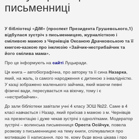
письменниці
У бібліотеці «ДіМ» (проспект Президента Грушевського,1)
відбулася зустріч з письменницею, журналісткою і
сміливою мамою з Чернівців Оксаною Драчковською та її
книгою-казкою про інклюзію «Зайчик-нестрибайчик та
його смілива мама».
Про це інформують на
сайті
Луцькради.
Ця книга – автобіографічна, про авторку та її сина
Назарка
,
який, на жаль, із самого народження є дитиною з інвалідністю.
У казці зображено маленького зайчика, який маючи певні
фізичні вади, пересувається на візочку, тому і є
«нестрибайчик».
До зали бібліотеки завітали учні 4 класу ЗОШ №22. Саме в 4
класі навчається і Назар, який приїхав з мамою з м. Чернівців
на презентацію і дуже чекав зустрічі з однолітками. Модератор
зустрічі – волинська письменниця
Ореста Осійчук
, повела
розмову з письменницею на тему книги, спілкувалися про
мотивацію її написання, про те, кому буде вона цікава і про