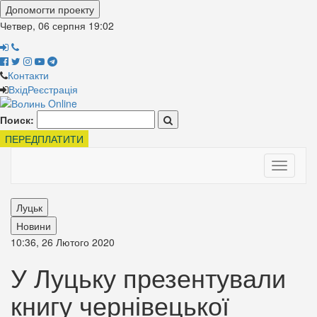
Допомогти проекту
Четвер, 06 серпня
19:02
Контакти
Вхід
Реєстрація
Поиск:
ПЕРЕДПЛАТИТИ
Toggle
navigati
Луцьк
Новини
10:36, 26 Лютого 2020
У Луцьку презентували
книгу чернівецької