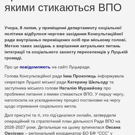
якими стикаються ВПО
Учора, 8 липня, у приміщенні департаменту соціальної
політики відбулося чергове засідання Консультаційної
ради внутрішньо переміщених осіб при міському голові.
Метою таких засідань є вирішення актуальних питань
інтеграції та соціального захисту переселенців у Луцькій
громаді.
Про це
повідомляють
на сайті Луцькради.
Голова Консультаційної ради
Інна Прокопець
інформувала
секретаря Луцької міської ради
Катерину Шкльоду
та
заступника міського голови
Наталію Муравйову
про
проблемні питання з якими стикаються ВПО. У першу чергу,
наголосила на ускладненому процесі постановки на чергу
щодо отримання соціального житла.
Далі присутні та ті, хто під’єдналися онлайн, затвердили
операційний та стратегічний план діяльності Ради ВПО на
2026-2027 роки. Детальніше на цьому зупинилася
Оксана
Овсієнко
– регіональний координатор БО БФ “ССС” у