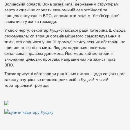
Волинській області. Вона зазначила: державним структурам
варто активніше сприяти економічній самостійності та
працевлаштуванню ВПО, допомагати людям “безба’єрніше“
вливатися у життя громади.
У свою чергу, секретар Луцької міської ради Катерина Шкльода
резюмувала: співпраця органів місцевого самоврядування із
тими, хто опинився у нашій громаді в силу певних обставин, не
припиняється ні на мить. Людям надається посильна
фінансова і правова допомога. Йде жорсткий моніторинг
виконання цільових програм, направлених на захист прав
ВПО.
Також присутні обговорили ряд інших питань щодо соціального
захисту внутрішньо переміщених осіб в Луцькій міській
територіальній громаді.