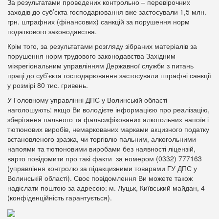
За результатами проведених контрольно – перевірочних
заходів до суб’єкта господарювання вже застосували 1,5 млн.
грн. штрафних (фінансових) санкцій за порушення норм
податкового законодавства.
Крім того, за результатами розгляду зібраних матеріалів за
порушення норм трудового законодавства Західним
міжрегіональним управлінням Державної служби з питань
праці до суб’єкта господарювання застосували штрафні санкції
у розмірі 80 тис. гривень.
У Головному управлінні ДПС у Волинській області
наголошують: якщо Ви володієте інформацією про реалізацію,
зберігання пального та фальсифікованих алкогольних напоїв і
тютюнових виробів, немаркованих марками акцизного податку
встановленого зразка, чи торгівлю пальним, алкогольними
напоями та тютюновими виробами без наявності ліцензій,
варто повідомити про такі факти за номером (0332) 777163
(управління контролю за підакцизними товарами ГУ ДПС у
Волинській області). Своє повідомлення Ви можете також
надіслати поштою за адресою: м. Луцьк, Київський майдан, 4
(конфіденційність гарантується).