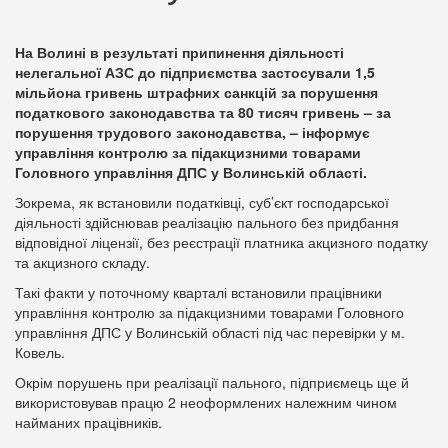
На Волині в результаті припинення діяльності
нелегальної АЗС до підприємства застосували 1,5
мільйона гривень штрафних санкцій за порушення
податкового законодавства та 80 тисяч гривень – за
порушення трудового законодавства, – інформує
управління контролю за підакцизними товарами
Головного управління ДПС у Волинській області.
Зокрема, як встановили податківці, суб’єкт господарської
діяльності здійснював реалізацію пального без придбання
відповідної ліцензії, без реєстрації платника акцизного податку
та акцизного складу.
Такі факти у поточному кварталі встановили працівники
управління контролю за підакцизними товарами Головного
управління ДПС у Волинській області під час перевірки у м.
Ковель.
Окрім порушень при реалізації пального, підприємець ще й
використовував працю 2 неоформлених належним чином
найманих працівників.