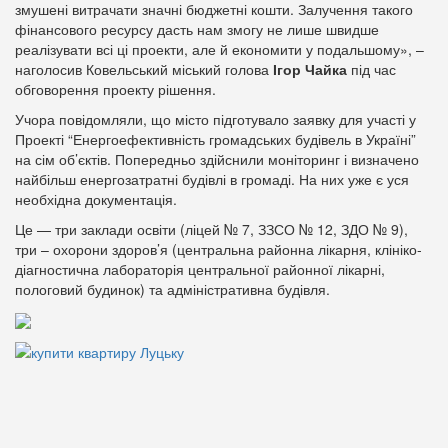
змушені витрачати значні бюджетні кошти. Залучення такого
фінансового ресурсу дасть нам змогу не лише швидше
реалізувати всі ці проекти, але й економити у подальшому», –
наголосив Ковельський міський голова
Ігор Чайка
під час
обговорення проекту рішення.
Учора повідомляли, що місто підготувало заявку для участі у
Проекті “Енергоефективність громадських будівель в Україні”
на сім об’єктів. Попередньо здійснили моніторинг і визначено
найбільш енергозатратні будівлі в громаді. На них уже є уся
необхідна документація.
Це — три заклади освіти (ліцей № 7, ЗЗСО № 12, ЗДО № 9),
три – охорони здоров’я (центральна районна лікарня, клініко-
діагностична лабораторія центральної районної лікарні,
пологовий будинок) та адміністративна будівля.