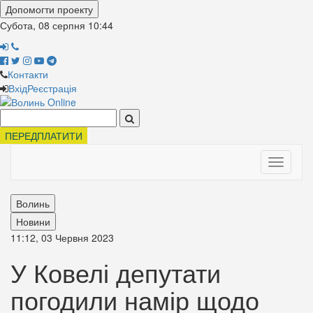
Допомогти проекту
Субота, 08 серпня
10:44
Контакти
Вхід
Реєстрація
Поиск:
ПЕРЕДПЛАТИТИ
Toggle
navigati
Волинь
Новини
11:12, 03 Червня 2023
У Ковелі депутати
погодили намір щодо