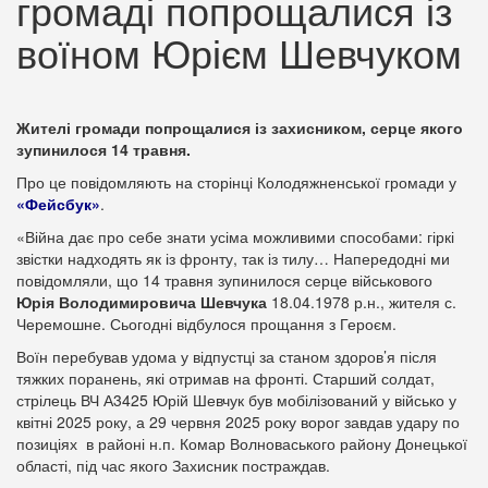
громаді попрощалися із
воїном Юрієм Шевчуком
Жителі громади попрощалися із захисником, серце якого
зупинилося 14 травня.
Про це повідомляють на сторінці Колодяжненської громади у
«Фейсбук»
.
«Війна дає про себе знати усіма можливими способами: гіркі
звістки надходять як із фронту, так із тилу… Напередодні ми
повідомляли, що 14 травня зупинилося серце військового
Юрія Володимировича Шевчука
18.04.1978 р.н., жителя с.
Черемошне. Сьогодні відбулося прощання з Героєм.
Воїн перебував удома у відпустці за станом здоров’я після
тяжких поранень, які отримав на фронті. Старший солдат,
стрілець ВЧ А3425 Юрій Шевчук був мобілізований у військо у
квітні 2025 року, а 29 червня 2025 року ворог завдав удару по
позиціях в районі н.п. Комар Волноваського району Донецької
області, під час якого Захисник постраждав.