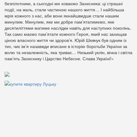
безпілотники, а сьогодні ми ховаємо Захисника: ці страшні
події, на жаль, стали частиною нашого життя… І найбільша
мрія кожного з нас, аби вони якнайшвидше стали нашим
минулим. Минулим, яке ми добре пам’ятатимемо, яке
десятиліттями матиме наслідки навіть для наступних поколінь.
Так само маємо пам’ятати кожного Героя, який нас захищав
ціною власного життя чи здоров’я. Юрій Шевчук був одним із
тих, чиє ім’я назавжди вписане в історію боротьби України за
волю та незалежність, яка триває… Низький уклін, вічна і світла
пам’ять Захиснику і Царство Небесне. Слава Україні!»