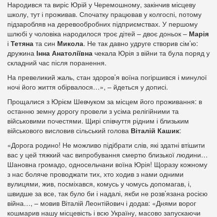
Народився та виріс Юрій у Черемошному, закінчив місцеву
школу, тут і проживав. Спочатку працював у колгоспі, потому
підзаробляв на деревообробних підприємствах. У першому
шлюбі у чоловіка народилося троє дітей – двоє доньок –
Марія
і
Тетяна
та син
Микола
. Не так давно удруге створив сім’ю:
дружина
Інна Анатоліївна
чекала Юрія з війни та була поряд у
складний час після поранення.
На превеликий жаль, стан здоров’я воїна погіршився і минулої
ночі його життя обірвалося…», – йдеться у дописі.
Прощалися з Юрієм Шевчуком за місцем його проживання: в
останню земну дорогу провели з усіма релігійними та
військовими почестями. Щирі співчуття рідним і близьким
військового висловив сільський голова
Віталій Кашик
:
«Дорога родино! Не можливо підібрати слів, які здатні втішити
вас у цей тяжкий час випробування смертю близької людини…
Шановна громадо, односельчани воїна Юрія! Щоразу кожному
з нас боляче проводжати тих, хто ходив з нами одними
вулицями, жив, посміхався, комусь у чомусь допомагав, і,
швидше за все, так було би і надалі, якби не розв’язана росією
війна…, – мовив Віталій Леонтійович і додав: «Днями ворог
кошмарив нашу місцевість і всю Україну, масово запускаючи