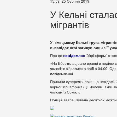
15:59, 25 Серпня 2019
У Кельні стала
мігрантів
У німецькому Кельні група мігранті
внаслідок якої загинув один з її уча
Про це
повідомляє
“Укрінформ” з пос
«На Ебертплац рано вранці в неділю с
чоловіків зібралися в пабі о 04:00. Оди
повідомленні.
Причини суперечки поки що невідомі. З
чорношкірі африканці. Чоловік, який за
чоловік із Сомалі.
Поліція заарештувала десятьох можлив