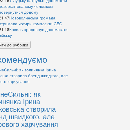
22:16
У Луцьку патрульні допомогли
дезорієнтованому чоловікові
повернутися додому
21:47
Нововолинська громада
отримала чотири комплекти СЕС
21:18
Ковель продовжує допомагати
війську
йти до рубрики
комендуємо
знеСильні: як
инянка Ірина
ковська створила
нд швидкого, але
рового харчування