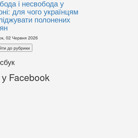
бода і несвобода у
оні: для чого українцям
ліджувати полонених
іян
ок, 02 Червня 2026
йти до рубрики
сбук
 у Facebook