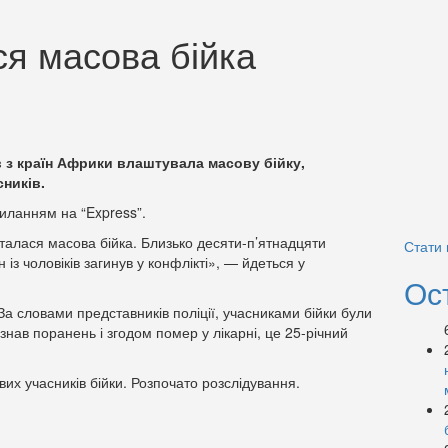
ся масова бійка
в з країн Африки влаштувала масову бійку,
сників.
иланням на “Express”.
талася масова бійка. Близько десяти-п’ятнадцяти
Стати
н із чоловіків загинув у конфлікті», — йдеться у
Ос
а словами представників поліції, учасниками бійки були
знав поранень і згодом помер у лікарні, це 25-річний
их учасників бійки. Розпочато розслідування.