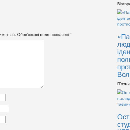
Вівтор
«Па
иметься.
Обов’язкові поля позначені
*
люд
іде
пол
про
Вол
П’ятни
Ост
сту