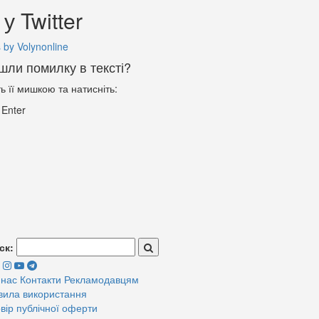
у Twitter
 by Volynonline
шли помилку в тексті?
ть її мишкою та натисніть:
+
Enter
ск:
 нас
Контакти
Рекламодавцям
вила використання
вір публічної оферти