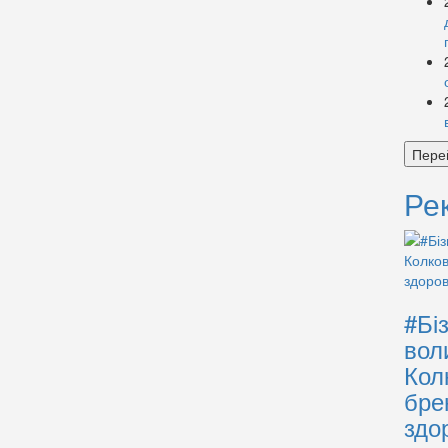
Пере
Ре
#Бі
вол
Кол
бре
здо