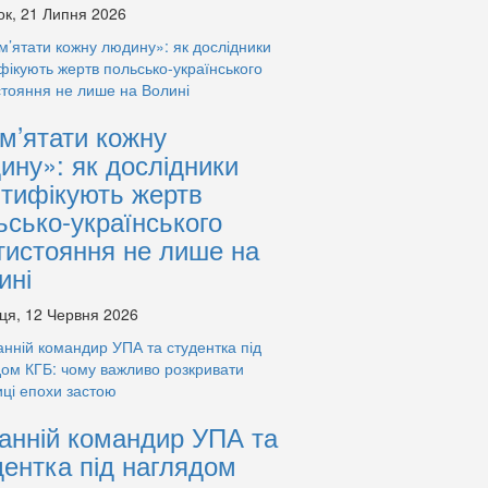
ок, 21 Липня 2026
м’ятати кожну
ину»: як дослідники
нтифікують жертв
ьсько-українського
тистояння не лише на
ині
ця, 12 Червня 2026
анній командир УПА та
дентка під наглядом