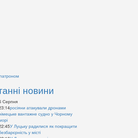
 патроном
танні новини
6 Серпня
23:14
росіяни атакували дронами
німецьке вантажне судно у Чорному
морі
22:45
У Луцьку радилися як покращити
безбарєрність у місті