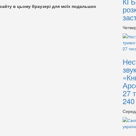
КГБ
су сайту в цьому браузері для моїх подальших
роз
зас
Четвер
Нес
зву
«Кн
Арс
27 
240
Серед