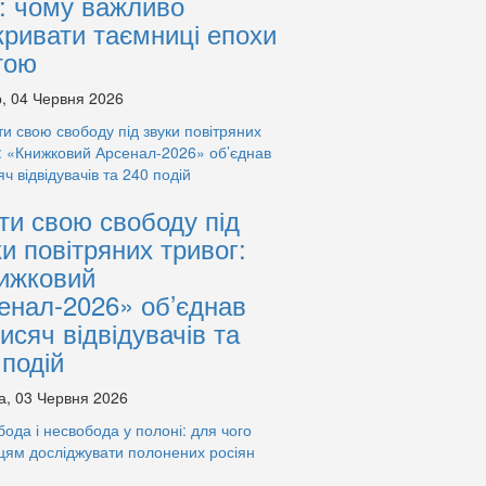
: чому важливо
кривати таємниці епохи
тою
, 04 Червня 2026
ти свою свободу під
ки повітряних тривог:
ижковий
енал-2026» об’єднав
тисяч відвідувачів та
 подій
а, 03 Червня 2026