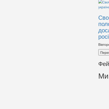
Сво
пол
дос
рос
Вівтор
Пере
Фей
Ми