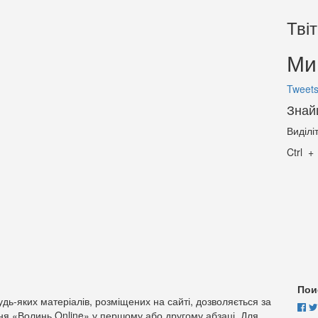
Тві
Ми 
Tweets
Знай
Виділі
Ctrl
Пои
дь-яких матеріалів, розміщених на сайті, дозволяється за
ня «Волинь Online» у першому або другому абзаці. Для