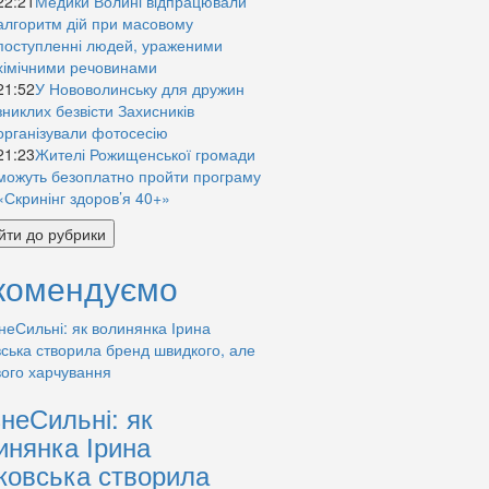
22:21
Медики Волині відпрацювали
алгоритм дій при масовому
поступленні людей, ураженими
хімічними речовинами
21:52
У Нововолинську для дружин
зниклих безвісти Захисників
організували фотосесію
21:23
Жителі Рожищенської громади
можуть безоплатно пройти програму
«Скринінг здоров’я 40+»
йти до рубрики
комендуємо
знеСильні: як
инянка Ірина
ковська створила