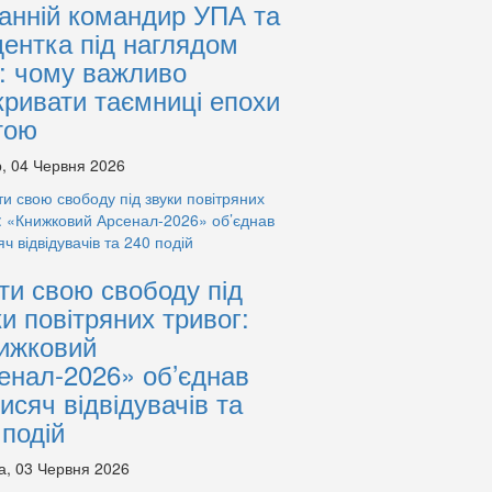
анній командир УПА та
дентка під наглядом
: чому важливо
кривати таємниці епохи
тою
, 04 Червня 2026
ти свою свободу під
ки повітряних тривог:
ижковий
енал-2026» об’єднав
тисяч відвідувачів та
 подій
а, 03 Червня 2026