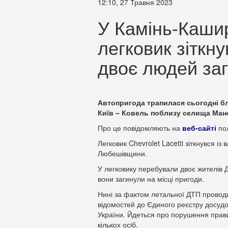
12:10, 27 Травня 2023
У Камінь-Каши
легковик зіткну
двоє людей за
Автопригода трапилася сьогодні бл
Київ – Ковель поблизу селища Ман
Про це повідомляють на
веб-сайті
пол
Легковик Chevrolet Lacetti зіткнувся і
Любешівщини.
У легковику перебували двоє жителів До
вони загинули на місці пригоди.
Нині за фактом летальної ДТП проводи
відомостей до Єдиного реєстру досудов
України. Йдеться про порушення прав
кількох осіб.