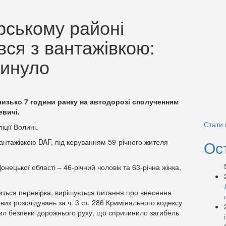
рському районі
вся з вантажівкою:
гинуло
изько 7 години ранку на автодорозі сполученням
евичі.
Стати
іції Волині.
з вантажівкою DAF, під керуванням 59-річного жителя
Ос
нецької області – 46-річний чоловік та 63-річна жінка,
ться перевірка, вирішується питання про внесення
их розслідувань за ч. 3 ст. 286 Кримінального кодексу
ил безпеки дорожнього руху, що спричинило загибель