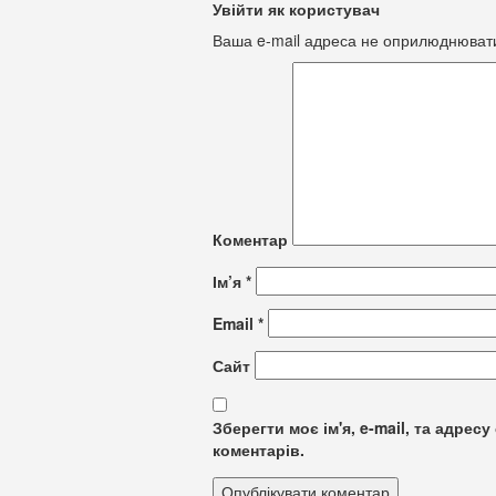
Увійти як користувач
Ваша e-mail адреса не оприлюднюват
Коментар
Ім’я
*
Email
*
Сайт
Зберегти моє ім'я, e-mail, та адре
коментарів.