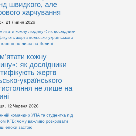
нд швидкого, але
рового харчування
ок, 21 Липня 2026
м’ятати кожну
ину»: як дослідники
нтифікують жертв
ьсько-українського
тистояння не лише на
ині
ця, 12 Червня 2026