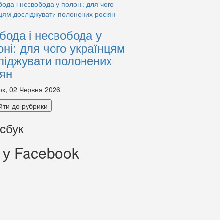
бода і несвобода у
оні: для чого українцям
ліджувати полонених
іян
ок, 02 Червня 2026
йти до рубрики
сбук
 у Facebook