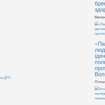
бре
здо
Вівтор
«Па
люд
іде
пол
про
Вол
на ДТП
П’ятни