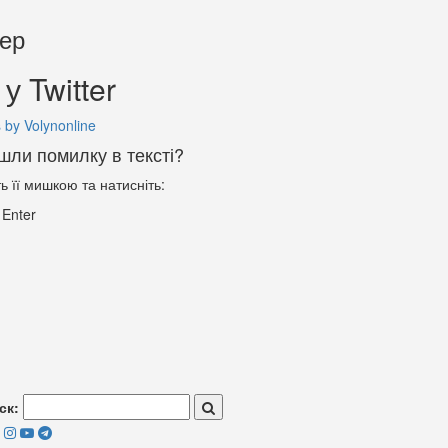
тер
у Twitter
 by Volynonline
шли помилку в тексті?
ть її мишкою та натисніть:
+
Enter
ск: