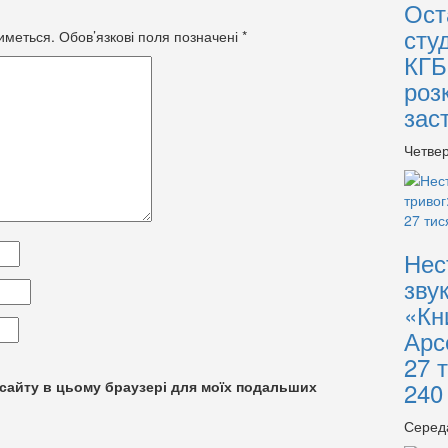
Ост
сту
иметься.
Обов’язкові поля позначені
*
КГБ
роз
зас
Четвер
Нес
зву
«Кн
Арс
27 
240
су сайту в цьому браузері для моїх подальших
Серед