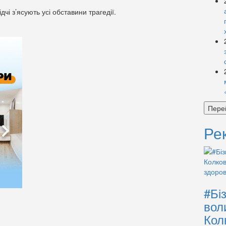
чі з’ясують усі обставини трагедії.
Пере
Ре
#Бі
вол
Кол