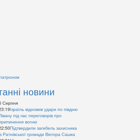
 патроном
танні новини
5 Серпня
23:19
Ізраїль відновив удари по півдню
Лівану під час переговорів про
припинення вогню
22:50
Підтвердили загибель захисника
із Ратнівської громади Віктора Сашка