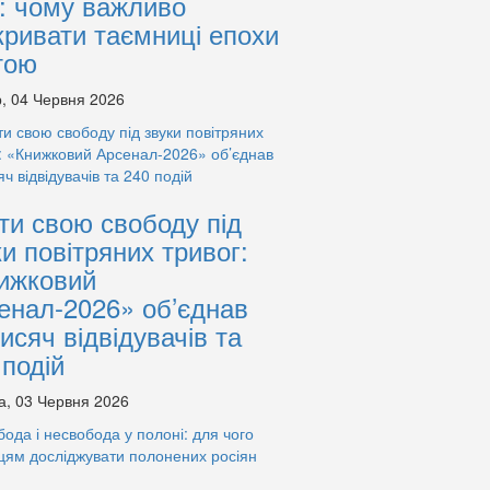
: чому важливо
кривати таємниці епохи
тою
, 04 Червня 2026
ти свою свободу під
ки повітряних тривог:
ижковий
енал-2026» об’єднав
тисяч відвідувачів та
 подій
а, 03 Червня 2026