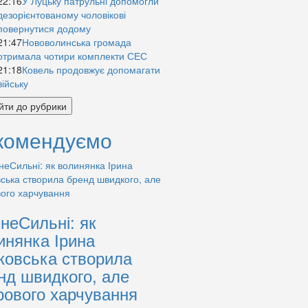
22:16
У Луцьку патрульні допомогли
дезорієнтованому чоловікові
повернутися додому
21:47
Нововолинська громада
отримала чотири комплекти СЕС
21:18
Ковель продовжує допомагати
війську
йти до рубрики
комендуємо
знеСильні: як
инянка Ірина
ковська створила
нд швидкого, але
рового харчування