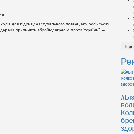
ся.
ходів для підриву наступального потенціалу російських
дерації припинити збройну агресію проти України”, –
Пере
Ре
#Бі
вол
Кол
бре
здо