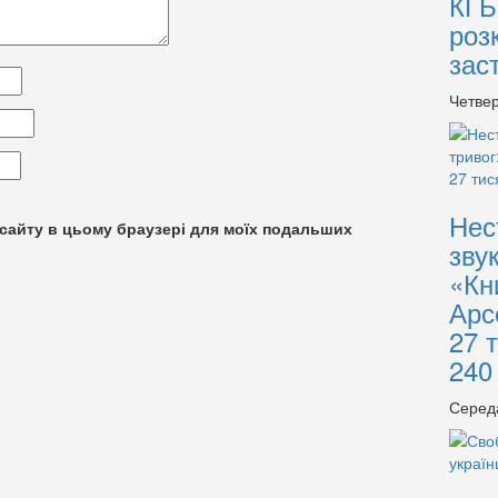
КГБ
роз
зас
Четвер
Нес
су сайту в цьому браузері для моїх подальших
зву
«Кн
Арс
27 
240
Серед