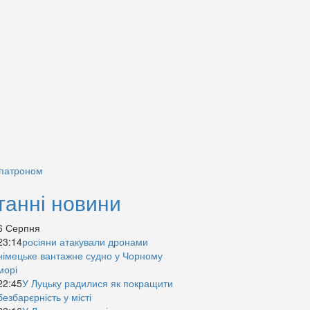
 патроном
танні новини
6 Серпня
23:14
росіяни атакували дронами
німецьке вантажне судно у Чорному
морі
22:45
У Луцьку радилися як покращити
безбарєрність у місті