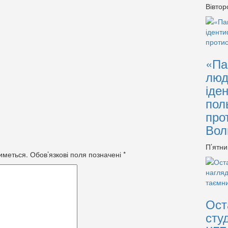
Вівтор
«Па
люд
іде
пол
про
Вол
П’ятни
иметься.
Обов’язкові поля позначені
*
Ост
сту