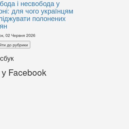
бода і несвобода у
оні: для чого українцям
ліджувати полонених
іян
ок, 02 Червня 2026
йти до рубрики
сбук
 у Facebook