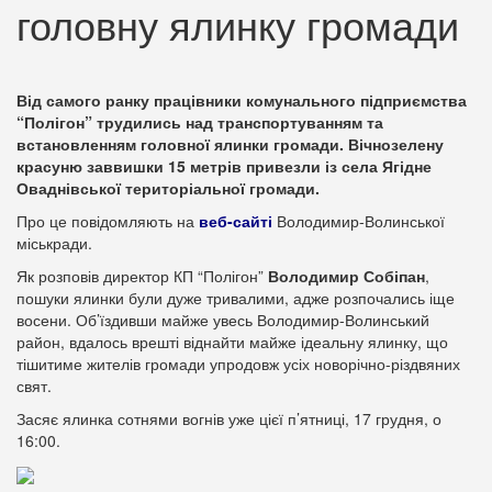
головну ялинку громади
Від самого ранку працівники комунального підприємства
“Полігон” трудились над транспортуванням та
встановленням головної ялинки громади. Вічнозелену
красуню заввишки 15 метрів привезли із села Ягідне
Оваднівської територіальної громади.
Про це повідомляють на
веб-сайті
Володимир-Волинської
міськради.
Як розповів директор КП “Полігон”
Володимир Собіпан
,
пошуки ялинки були дуже тривалими, адже розпочались іще
восени. Об’їздивши майже увесь Володимир-Волинський
район, вдалось врешті віднайти майже ідеальну ялинку, що
тішитиме жителів громади упродовж усіх новорічно-різдвяних
свят.
Засяє ялинка сотнями вогнів уже цієї п’ятниці, 17 грудня, о
16:00.