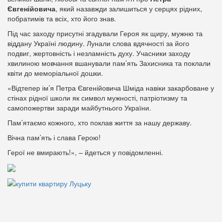
Євгенійовича
, який назавжди залишиться у серцях рідних,
побратимів та всіх, хто його знав.
Під час заходу присутні згадували Героя як щиру, мужню та
віддану Україні людину. Лунали слова вдячності за його
подвиг, жертовність і незламність духу. Учасники заходу
хвилиною мовчання вшанували пам’ять Захисника та поклали
квіти до меморіальної дошки.
«Відтепер ім’я Петра Євгенійовича Шміда навіки закарбоване у
стінах рідної школи як символ мужності, патріотизму та
самопожертви заради майбутнього України.
Пам’ятаємо кожного, хто поклав життя за нашу державу.
Вічна пам’ять і слава Герою!
Герої не вмирають!», – йдеться у повідомленні.