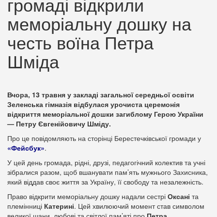
громаді відкрили
меморіальну дошку на
честь воїна Петра
Шміда
Вчора, 13 травня у закладі загальної середньої освіти
Зеленська гімназія відбулася урочиста церемонія
відкриття меморіальної дошки загиблому Герою України
— Петру Євгенійовичу Шміду.
Про це повідомляють на сторінці Берестечківської громади у
«Фейсбук»
.
У цей день громада, рідні, друзі, педагогічний колектив та учні
зібралися разом, щоб вшанувати пам’ять мужнього Захисника,
який віддав своє життя за Україну, її свободу та незалежність.
Право відкрити меморіальну дошку надали сестрі
Оксані
та
племінниці
Катерині
. Цей хвилюючий момент став символом
великої шани, любові та світлої пам’яті про
Петра