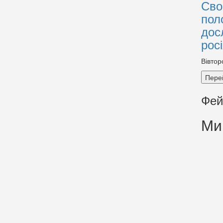
Сво
пол
дос
рос
Вівтор
Пере
Фей
Ми