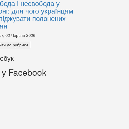
бода і несвобода у
оні: для чого українцям
ліджувати полонених
іян
ок, 02 Червня 2026
йти до рубрики
сбук
 у Facebook