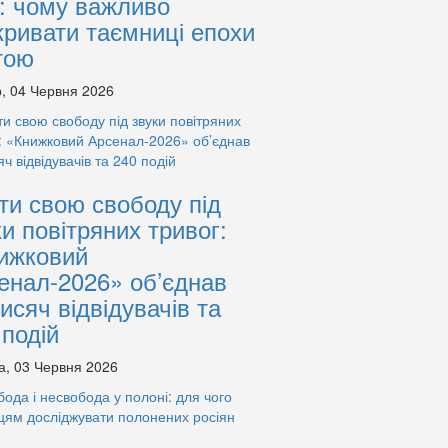
: чому важливо
кривати таємниці епохи
тою
, 04 Червня 2026
ти свою свободу під
ки повітряних тривог:
ижковий
енал-2026» об’єднав
тисяч відвідувачів та
 подій
а, 03 Червня 2026