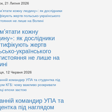
ок, 21 Липня 2026
м’ятати кожну
ину»: як дослідники
нтифікують жертв
ьсько-українського
тистояння не лише на
ині
ця, 12 Червня 2026
анній командир УПА та
дентка під наглядом