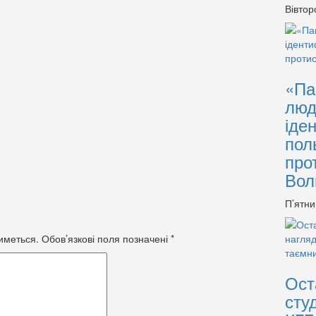
Вівтор
«Па
люд
іде
пол
про
Вол
П’ятни
иметься.
Обов’язкові поля позначені
*
Ост
сту