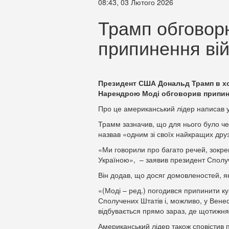
08:43, 03 Лютого 2026
Трамп обговор
припинення вій
Президент США Дональд Трамп в ход
Нарендрою Моді обговорив припинен
Про це американський лідер написав у
Трамм зазначив, що для нього було чес
назвав «одним зі своїх найкращих друз
«Ми говорили про багато речей, зокре
Україною», – заявив президент Сполу
Він додав, що досяг домовленостей, як
«(Моді – ред.) погодився припинити ку
Сполучених Штатів і, можливо, у Венес
відбувається прямо зараз, де щотижня
Американський лідер також сповістив 