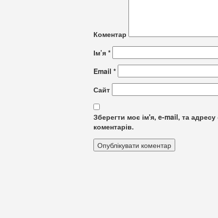
Коментар
Ім’я
*
Email
*
Сайт
Зберегти моє ім'я, e-mail, та адре
коментарів.