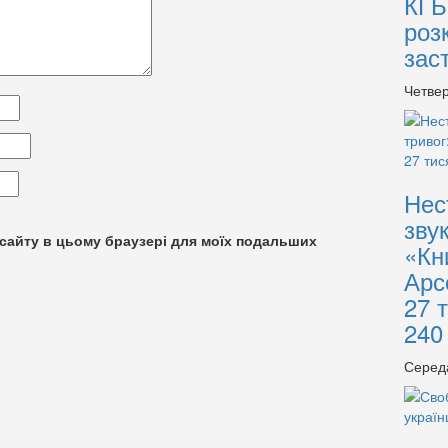
КГБ
роз
зас
Четвер
Нес
зву
су сайту в цьому браузері для моїх подальших
«Кн
Арс
27 
240
Серед