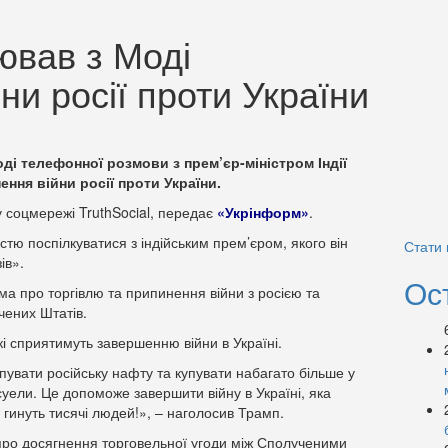
ював з Моді
ни росії проти України
і телефонної розмови з прем’єр-міністром Індії
ня війни росії проти України.
 соцмережі TruthSocial, передає
«Укрінформ»
.
тю поспілкуватися з індійським прем’єром, якого він
Стати
ів».
Ос
ма про торгівлю та припинення війни з росією та
чених Штатів.
і сприятимуть завершенню війни в Україні.
пувати російську нафту та купувати набагато більше у
уели. Це допоможе завершити війну в Україні, яка
 гинуть тисячі людей!», – наголосив Трамп.
про досягнення торговельної угоди між Сполученими