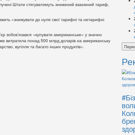
олучені Штати стягуватимуть знижений взаємний тариф,
овжить «знижувати до нуля свої тарифні та нетарифні
’єр зобов’язався «купувати американське» у значно
«вже витратила понад 500 млрд доларів на американську
арство, вугілля та багато інших продуктів».
Пере
Ре
#Бі
вол
Кол
бре
здо