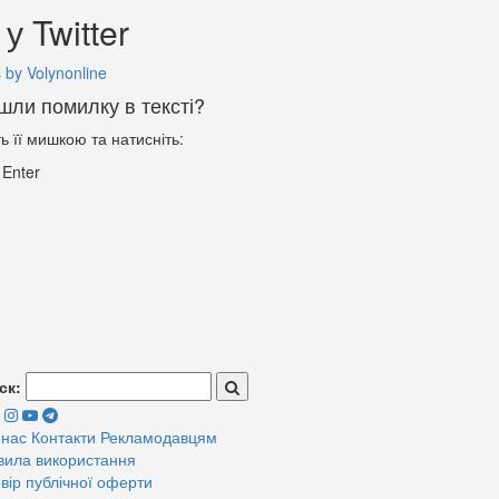
у Twitter
 by Volynonline
шли помилку в тексті?
ть її мишкою та натисніть:
+
Enter
ск:
 нас
Контакти
Рекламодавцям
вила використання
вір публічної оферти