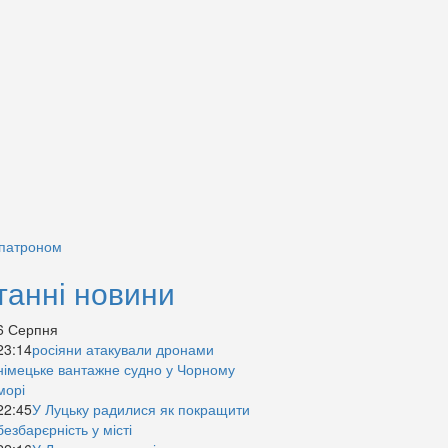
 патроном
танні новини
6 Серпня
23:14
росіяни атакували дронами
німецьке вантажне судно у Чорному
морі
22:45
У Луцьку радилися як покращити
безбарєрність у місті