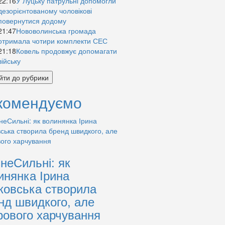
22:16
У Луцьку патрульні допомогли
дезорієнтованому чоловікові
повернутися додому
21:47
Нововолинська громада
отримала чотири комплекти СЕС
21:18
Ковель продовжує допомагати
війську
йти до рубрики
комендуємо
знеСильні: як
инянка Ірина
ковська створила
нд швидкого, але
рового харчування