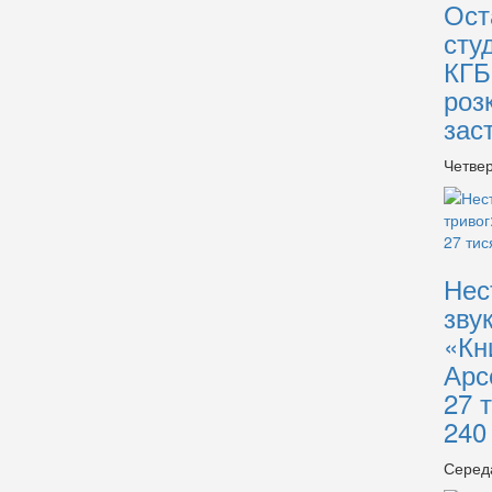
Ост
сту
КГБ
роз
зас
Четвер
Нес
зву
«Кн
Арс
27 
240
Серед