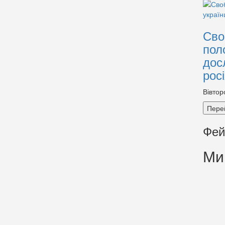
Сво
пол
дос
рос
Вівтор
Пере
Фей
Ми