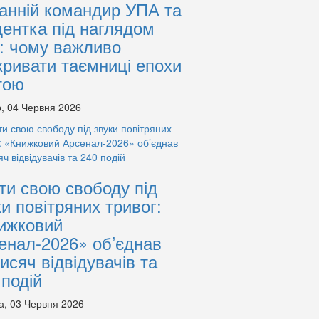
анній командир УПА та
дентка під наглядом
: чому важливо
кривати таємниці епохи
тою
, 04 Червня 2026
ти свою свободу під
ки повітряних тривог:
ижковий
енал-2026» об’єднав
тисяч відвідувачів та
 подій
а, 03 Червня 2026