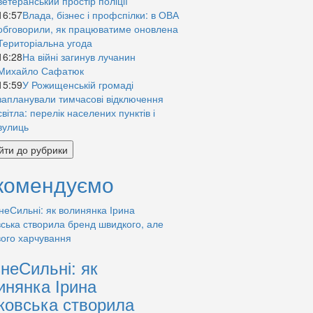
ветеранський простір поліції
16:57
Влада, бізнес і профспілки: в ОВА
обговорили, як працюватиме оновлена
Територіальна угода
16:28
На війні загинув лучанин
Михайло Сафатюк
15:59
У Рожищенській громаді
запланували тимчасові відключення
світла: перелік населених пунктів і
вулиць
йти до рубрики
комендуємо
знеСильні: як
инянка Ірина
ковська створила