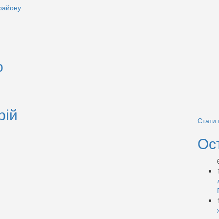
о
рій
Стати
Ос