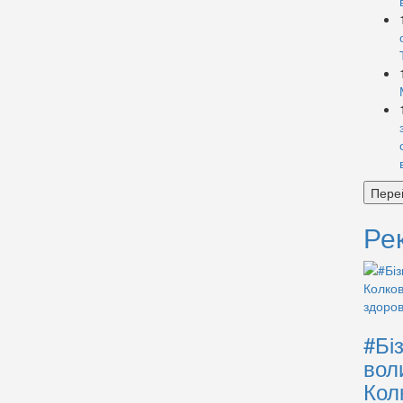
Пере
Ре
#Бі
вол
Кол