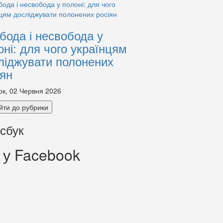
бода і несвобода у
оні: для чого українцям
ліджувати полонених
іян
ок, 02 Червня 2026
йти до рубрики
сбук
 у Facebook