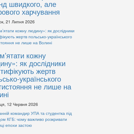
нд швидкого, але
рового харчування
ок, 21 Липня 2026
м’ятати кожну
ину»: як дослідники
нтифікують жертв
ьсько-українського
тистояння не лише на
ині
ця, 12 Червня 2026