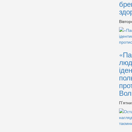
бре
здо
Вівтор
«Па
люд
іде
пол
про
Вол
П’ятни