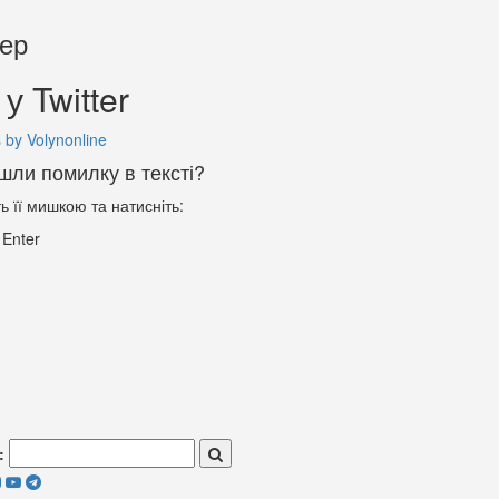
тер
у Twitter
 by Volynonline
шли помилку в тексті?
ть її мишкою та натисніть:
+
Enter
: