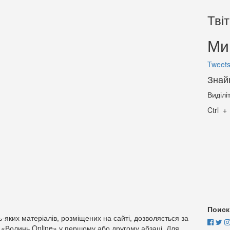
Тві
Ми 
Tweets
Знай
Виділі
Ctrl
Поиск
-яких матеріалів, розміщених на сайті, дозволяється за
 «Волинь Online» у першому або другому абзаці. Для