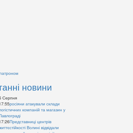
 патроном
танні новини
6 Серпня
17:55
росіяни атакували склади
логістичних компаній та магазин у
Павлограді
17:26
Представниці центрів
життєстійкості Волині відвідали