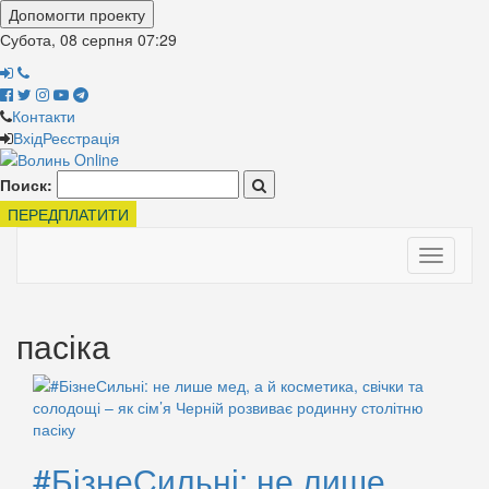
Допомогти проекту
Субота, 08 серпня
07:29
Контакти
Вхід
Реєстрація
Поиск:
ПЕРЕДПЛАТИТИ
Toggle
navigati
пасіка
#БізнеСильні: не лише