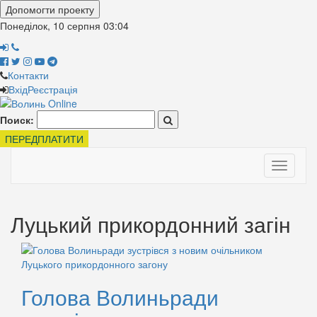
Допомогти проекту
Понеділок, 10 серпня
03:04
Контакти
Вхід
Реєстрація
Поиск:
ПЕРЕДПЛАТИТИ
Toggle
navigati
Луцький прикордонний загін
Голова Волиньради