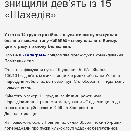
знищили дев’ять із 15
«Шахедів»
У ніч на 12 грудня російські окупанти знову атакували
безпілотниками типу «Shahed» із окупованого Криму,
цього разу з району Балаклави.
Про це в
«Телеграм»
повідомляє прес-служба командування
Повітряних сил.
“Усього зафіксували пуски 15 ударних БпЛА «Shahed-
136/131», дев’ять із яких знищили в різних областях України
підрозділи мобільних вогневих груп Сил оборони”, – йдеться у
повідомленні.
Крім того, увечері 11 грудня, зенітними ракетними
підрозділами повітряного командування «Схід» знищено дві
керовані авіаційні ракети Х-59 на Запоріжжі та
Дніпропетровщині.
Як повідомлялося, у Повітряних силах Збройних сил України
попереджали про пуски кількох груп ударних безпілотників