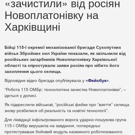
«зачистили» від росіян
Новоплатонівку на
Харківщині
Бійці 115-ї окремої механізованої бригади Сухопутних
військ Збройних сил України показали, як звільнили від
російських загарбників Новоплатонівку Харківської
області та спростували заяви росіян про нібито його
захоплення цього селища.
Відповідне відео бригада опублікувала у
«Фейсбук»
.
“Робота 115 ОМБр: технологічна зачистка Новоплатонівки”, –
ідеться у дописі.
Як підкреслили військові, “російські фейки про “взяття” селища
знову розбилися об реальність та новітні технології”.
Для ліквідації інфільтрованого ворога ударно-пошукова група
115-ї ОМБр вирушила на завдання, попередньо
протестувавши бойовий модуль наземного роботизованого