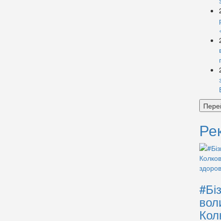
Пере
Ре
#Бі
вол
Кол