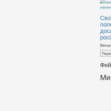
Сво
пол
дос
рос
Вівтор
Пере
Фей
Ми