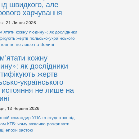
нд швидкого, але
рового харчування
ок, 21 Липня 2026
м’ятати кожну
ину»: як дослідники
нтифікують жертв
ьсько-українського
тистояння не лише на
ині
ця, 12 Червня 2026