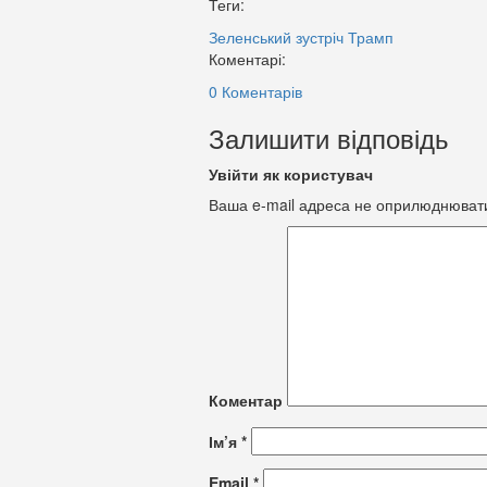
Теги:
Зеленський
зустріч
Трамп
Коментарі:
0 Коментарів
Залишити відповідь
Увійти як користувач
Ваша e-mail адреса не оприлюднюват
Коментар
Ім’я
*
Email
*