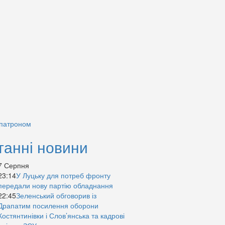
 патроном
танні новини
7 Серпня
23:14
У Луцьку для потреб фронту
передали нову партію обладнання
22:45
Зеленський обговорив із
Драпатим посилення оборони
Костянтинівки і Слов’янська та кадрові