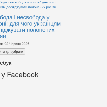
бода і несвобода у
оні: для чого українцям
ліджувати полонених
іян
ок, 02 Червня 2026
йти до рубрики
сбук
 у Facebook