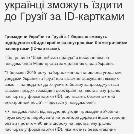
українці зможуть їздити
до Грузії за ID-картками
Громадяни України та Грузії з 1 березня зможуть
відвідувати обидві країни за внутрішніми біометричними
паспортами (ID-картками).
Про це пише “Європейська правда” з посиланням на
повідомлення Міністерства закордонних справ України.
“1 березня 2019 року набирає чинності оновлена угода між
урядами України та Грузії про взаємне скасування візових
вимог – на додаток до існуючого безвізу запроваджуються
взаємні поїздки громадян двох країн на підставі внутрішніх
паспортів у формі картки (ID), що містять безконтактний
електронний носій”, – йдеться у повідомленні.
Як повідомляося, відповідно до угоди, громадяни України і
Грузії можуть перебувати на території держави іншої сторони
без віз протягом 90 днів щороку на підставі внутрішніх
паспортів у формі картки (ID), яка містить безконтактний