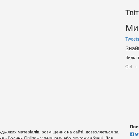
Тві
Ми 
Tweets
Знай
Виділі
Ctrl
Пои
дь-яких матеріалів, розміщених на сайті, дозволяється за
ня «Волинь Online» у першому або другому абзаці. Для