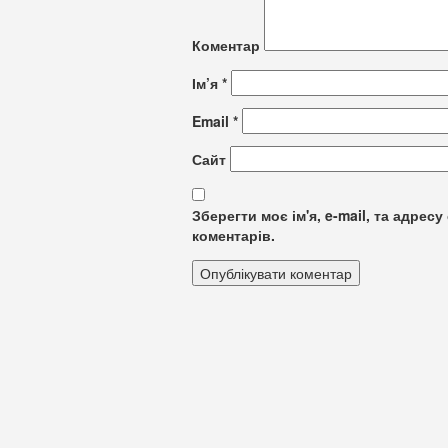
Коментар
Ім’я
*
Email
*
Сайт
Зберегти моє ім'я, e-mail, та адре
коментарів.