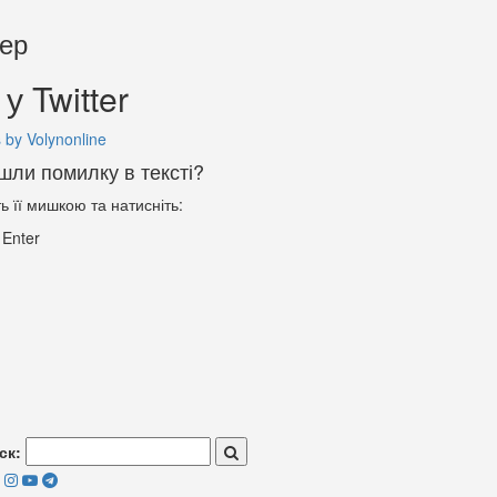
тер
у Twitter
 by Volynonline
шли помилку в тексті?
ть її мишкою та натисніть:
+
Enter
ск: