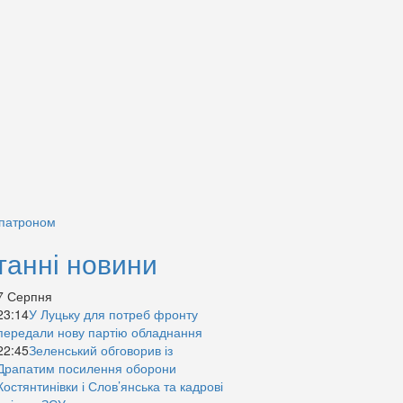
 патроном
танні новини
7 Серпня
23:14
У Луцьку для потреб фронту
передали нову партію обладнання
22:45
Зеленський обговорив із
Драпатим посилення оборони
Костянтинівки і Слов’янська та кадрові