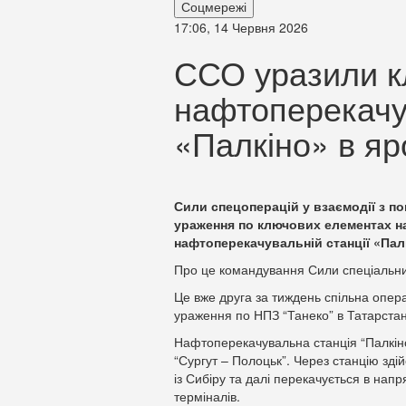
Соцмережі
17:06, 14 Червня 2026
ССО уразили к
нафтоперекачув
«Палкіно» в яр
Сили спецоперацій у взаємодії з п
ураження по ключових елементах н
нафтоперекачувальній станції «Пал
Про це командування Сили спеціальни
Це вже друга за тиждень спільна опер
ураження по НПЗ “Танеко” в Татарстан
Нафтоперекачувальна станція “Палкін
“Сургут – Полоцьк”. Через станцію зд
із Сибіру та далі перекачується в на
терміналів.