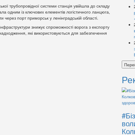
ької трубопровідної системи станція увійшла до складу
ала одним із ключових елементів логістичного ланцюга,
и через порт приморськ у ленінградській області.
інфраструктури знижує спроможності ворога з експорту
 надходження, які використовуються для забезпечення
Пере
Ре
#Бі
вол
Кол