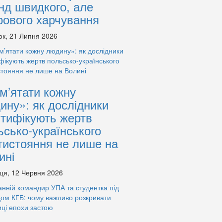
нд швидкого, але
рового харчування
ок, 21 Липня 2026
м’ятати кожну
ину»: як дослідники
нтифікують жертв
ьсько-українського
тистояння не лише на
ині
ця, 12 Червня 2026