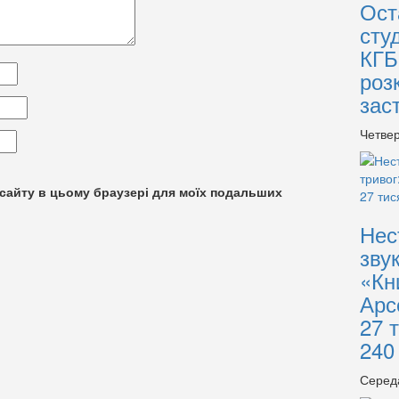
Ост
сту
КГБ
роз
зас
Четвер
су сайту в цьому браузері для моїх подальших
Нес
зву
«Кн
Арс
27 
240
Серед