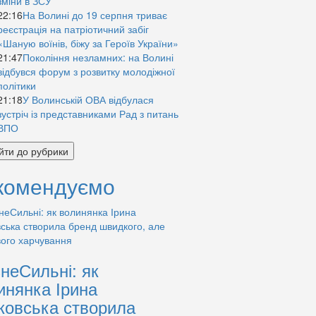
зміни в ЗСУ
22:16
На Волині до 19 серпня триває
реєстрація на патріотичний забіг
«Шаную воїнів, біжу за Героїв України»
21:47
Покоління незламних: на Волині
відбувся форум з розвитку молодіжної
політики
21:18
У Волинській ОВА відбулася
зустріч із представниками Рад з питань
ВПО
йти до рубрики
комендуємо
знеСильні: як
инянка Ірина
ковська створила