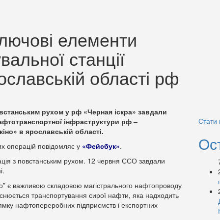
лючові елементи
альної станції
ославській області рф
овстанським рухом у рф «Черная іскра» завдали
Стати
афтотранспортної інфраструктури рф –
кіно» в ярославській області.
Ос
х операцій повідомляє у
«Фейсбук»
.
ація з повстанським рухом. 12 червня ССО завдали
і.
о” є важливою складовою магістрального нафтопроводу
ійснюється транспортування сирої нафти, яка надходить
прямку нафтопереробних підприємств і експортних