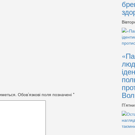
бре
здо
Вівтор
«Па
люд
іде
пол
про
Вол
иметься.
Обов’язкові поля позначені
*
П’ятни