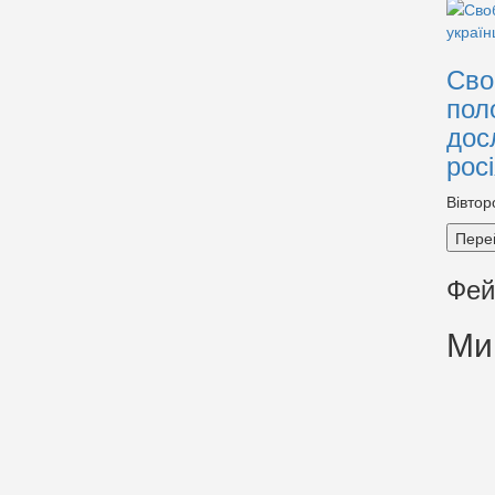
Сво
пол
дос
рос
Вівтор
Пере
Фей
Ми