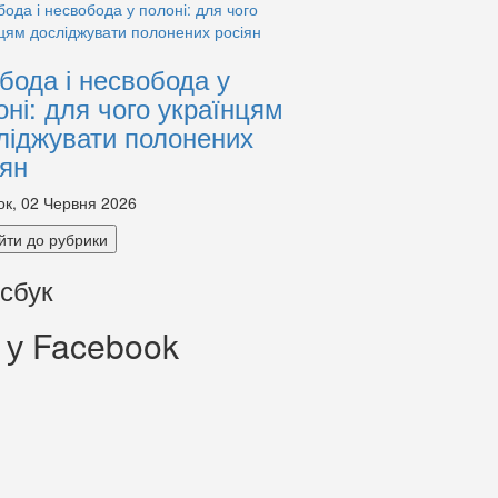
бода і несвобода у
оні: для чого українцям
ліджувати полонених
іян
ок, 02 Червня 2026
йти до рубрики
сбук
 у Facebook