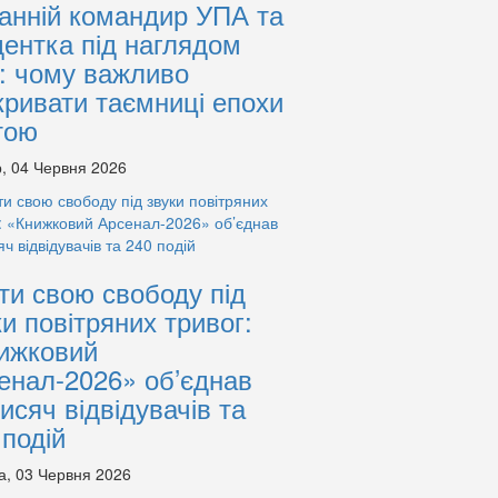
анній командир УПА та
дентка під наглядом
: чому важливо
кривати таємниці епохи
тою
, 04 Червня 2026
ти свою свободу під
ки повітряних тривог:
ижковий
енал-2026» об’єднав
тисяч відвідувачів та
 подій
а, 03 Червня 2026